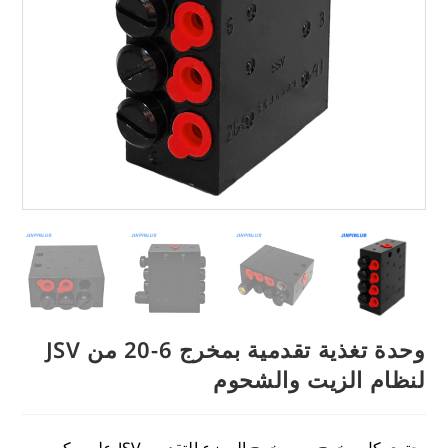
وحدة تغذية تقدمية بمخرج 6-20 من JSV
لنظام الزيت والشحوم
يحتوي كل مخرج من مخرج الموزع التقدمي JSV على مكبس.