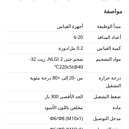
مواصفة
مبدأ الوظيفة
أجهزة القياس
أعداد المنافذ
6-20
كمية القياس
0.2 مل/دورة
مواد التشحيم
شحم حتى NLGI 2، زيت 32-
220cSt@40℃
درجة حرارة
من -20 إلى +80 درجة مئوية
التشغيل
ضغط التشغيل
الحد الأقصى 300 بار
مادة
مجلفن باللون الأسود
مدخل التوصيل
Φ6/Φ8 (M10x1)