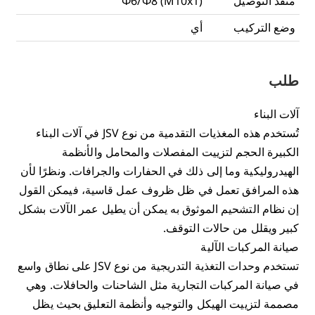
منفذ التوصيل
Φ6/Φ8 (M10x1)
وضع التركيب
أي
طلب
آلات البناء
تُستخدم هذه المغذيات التقدمية من نوع JSV في آلات البناء
الكبيرة الحجم لتزييت المفصلات والمحامل والأنظمة
الهيدروليكية وما إلى ذلك في الحفارات والجرافات. ونظرًا لأن
هذه المرافق تعمل في ظل ظروف عمل قاسية، فيمكن القول
إن نظام التشحيم الموثوق به يمكن أن يطيل عمر الآلات بشكل
كبير ويقلل من حالات التوقف.
صيانة المركبات الآلية
تستخدم وحدات التغذية التدريجية من نوع JSV على نطاق واسع
في صيانة المركبات التجارية مثل الشاحنات والحافلات. وهي
مصممة لتزييت الهيكل والتوجيه وأنظمة التعليق بحيث يظل