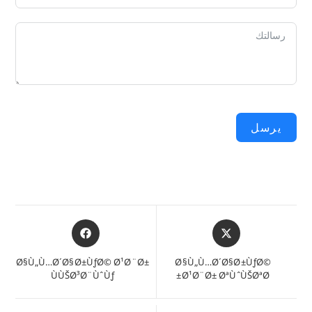
يرسل
يفتح
يفتح
في
في
نافذة
نافذة
Ø§Ù„Ù…Ø´Ø§Ø±ÙƒØ© Ø¹Ø¨Ø±
Ø§Ù„Ù…Ø´Ø§Ø±ÙƒØ©
جديدة
جديدة
ÙÙŠØ³Ø¨ÙˆÙƒ
Ø¹Ø¨Ø± ØªÙˆÙŠØªØ±