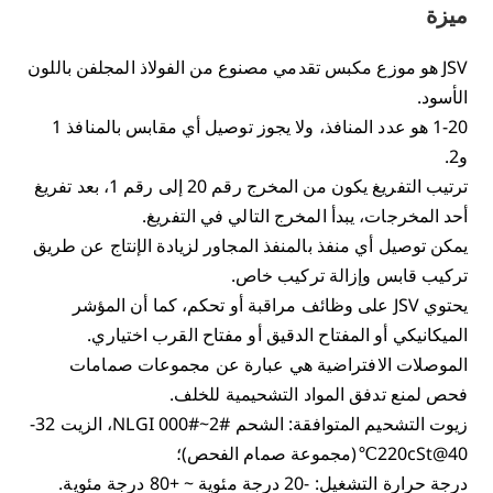
ميزة
JSV هو موزع مكبس تقدمي مصنوع من الفولاذ المجلفن باللون
الأسود.
1-20 هو عدد المنافذ، ولا يجوز توصيل أي مقابس بالمنافذ 1
و2.
ترتيب التفريغ يكون من المخرج رقم 20 إلى رقم 1، بعد تفريغ
أحد المخرجات، يبدأ المخرج التالي في التفريغ.
يمكن توصيل أي منفذ بالمنفذ المجاور لزيادة الإنتاج عن طريق
تركيب قابس وإزالة تركيب خاص.
يحتوي JSV على وظائف مراقبة أو تحكم، كما أن المؤشر
الميكانيكي أو المفتاح الدقيق أو مفتاح القرب اختياري.
الموصلات الافتراضية هي عبارة عن مجموعات صمامات
فحص لمنع تدفق المواد التشحيمية للخلف.
زيوت التشحيم المتوافقة: الشحم NLGI 000#~2#، الزيت 32-
220cSt@40℃(مجموعة صمام الفحص)؛
درجة حرارة التشغيل: -20 درجة مئوية ~ +80 درجة مئوية.