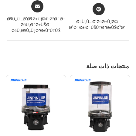
يفتح
يفتح
في
في
نافذة
نافذة
Ø§Ù„Ù…Ø´Ø§Ø±ÙƒØ© Ø¹Ø¨Ø±
Ø§Ù„Ù…Ø´Ø§Ø±ÙƒØ©
جديدة
Ø§Ù„Ø¨Ø±ÙŠØ¯
جديدة
Ø¹Ø¨Ø± Ø¨ÙŠÙ†ØªØ±ÙŠØ³Øª
Ø§Ù„Ø¥Ù„ÙƒØªØ±ÙˆÙ†ÙŠ
منتجات ذات صلة