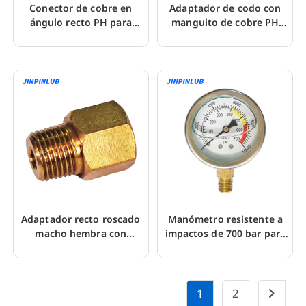
Conector de cobre en
Adaptador de codo con
ángulo recto PH para
manguito de cobre PH
tuberías del sistema de
para circuito de aceite
lubricación
lubricante
Adaptador recto roscado
Manómetro resistente a
macho hembra con
impactos de 700 bar para
manguito PD para tubería
sistema de lubricación
1
2