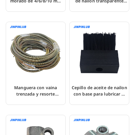
morado de 4/6/8/10 mm
de nailon transparente
para tuberías de
PA6 para lubricación de
lubricación
máquinas
Manguera con vaina
Cepillo de aceite de nailon
trenzada y resorte
con base para lubricar el
exterior PST para circuito
riel guía de la cadena
de lubricación