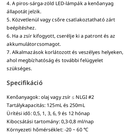
4. A piros-sárga-zöld LED-lámpák a kenőanyag
állapotát jelzik.
5. Közvetlenül vagy csőre csatlakoztatható zárt
beépítéshez.
6. Ha a zsír kifogyott, cserélje ki a patront és az
akkumulátorcsomagot.
7. Alkalmazások korlátozott és veszélyes helyeken,
ahol megbízhatóság és további felügyelet
szükséges.
Specifikáció
Kenőanyagok: olaj vagy zsír ≤ NLGI #2
Tartálykapacitás: 125mL és 250mL
Ürítési idő: 0,5, 1, 3, 6, 9 és 12 hónap
Kibocsátási tartomány: 0,3-0,8 ml/nap
Környezeti hőmérséklet: -20 ~ 60 ℃