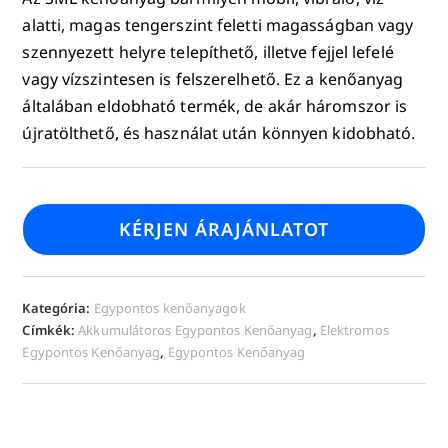
alatti, magas tengerszint feletti magasságban vagy
szennyezett helyre telepíthető, illetve fejjel lefelé
vagy vízszintesen is felszerelhető. Ez a kenőanyag
általában eldobható termék, de akár háromszor is
újratölthető, és használat után könnyen kidobható.
KÉRJEN ÁRAJÁNLATOT
Kategória:
Egypontos kenőanyagok
Címkék:
Akkumulátoros Egypontos Kenőanyag
,
Elektromos
Egypontos Kenőanyag
,
Egypontos Kenőanyag