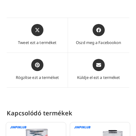
Új
Új
ablakban
ablakban
nyílik
nyílik
Tweet ezt a terméket
Oszd meg a Facebookon
meg
meg
Új
Új
ablakban
ablakban
nyílik
nyílik
Rögzítse ezt a terméket
Küldje el ezt a terméket
meg
meg
Kapcsolódó termékek