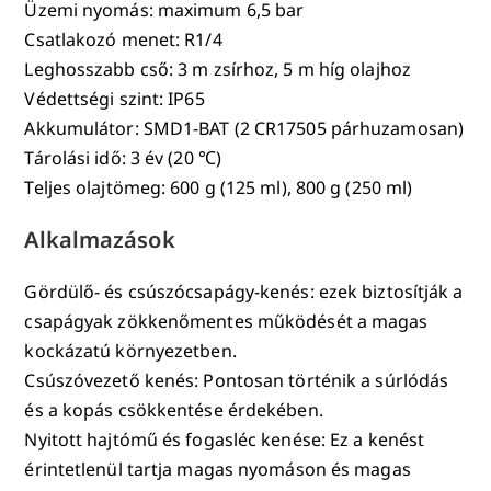
Üzemi nyomás: maximum 6,5 bar
Csatlakozó menet: R1/4
Leghosszabb cső: 3 m zsírhoz, 5 m híg olajhoz
Védettségi szint: IP65
Akkumulátor: SMD1-BAT (2 CR17505 párhuzamosan)
Tárolási idő: 3 év (20 ℃)
Teljes olajtömeg: 600 g (125 ml), 800 g (250 ml)
Alkalmazások
Gördülő- és csúszócsapágy-kenés: ezek biztosítják a
csapágyak zökkenőmentes működését a magas
kockázatú környezetben.
Csúszóvezető kenés: Pontosan történik a súrlódás
és a kopás csökkentése érdekében.
Nyitott hajtómű és fogasléc kenése: Ez a kenést
érintetlenül tartja magas nyomáson és magas