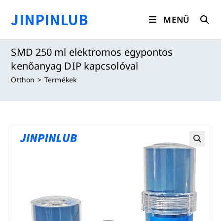
Ugrás
JINPINLUB
a
MENÜ
tartalomhoz
SMD 250 ml elektromos egypontos
kenőanyag DIP kapcsolóval
Otthon
>
Termékek
🔍