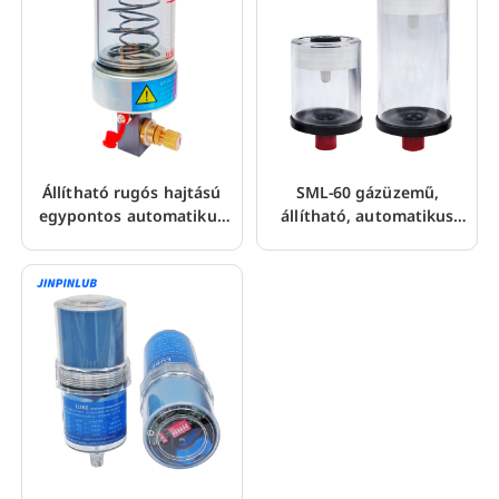
Állítható rugós hajtású
SML-60 gázüzemű,
egypontos automatikus
állítható, automatikus
kenő
egypontos kenő