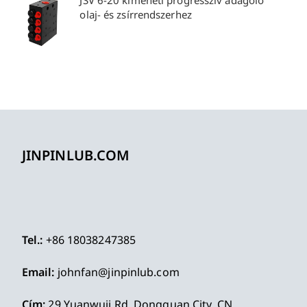
JSV 6-20 kimeneti progresszív adagoló
olaj- és zsírrendszerhez
JINPINLUB.COM
Tel.:
+86 18038247385
Email:
johnfan@jinpinlub.com
Cím:
29 Yuanwuji Rd, Dongguan City, CN