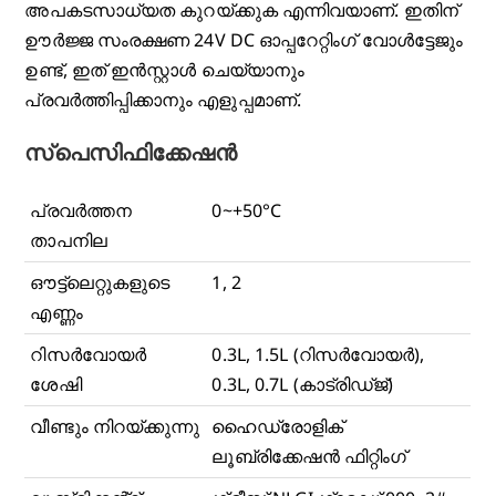
അപകടസാധ്യത കുറയ്ക്കുക എന്നിവയാണ്. ഇതിന്
ഊർജ്ജ സംരക്ഷണ 24V DC ഓപ്പറേറ്റിംഗ് വോൾട്ടേജും
ഉണ്ട്, ഇത് ഇൻസ്റ്റാൾ ചെയ്യാനും
പ്രവർത്തിപ്പിക്കാനും എളുപ്പമാണ്.
സ്പെസിഫിക്കേഷൻ
പ്രവർത്തന
0~+50°C
താപനില
ഔട്ട്ലെറ്റുകളുടെ
1, 2
എണ്ണം
റിസർവോയർ
0.3L, 1.5L (റിസർവോയർ),
ശേഷി
0.3L, 0.7L (കാട്രിഡ്ജ്)
വീണ്ടും നിറയ്ക്കുന്നു
ഹൈഡ്രോളിക്
ലൂബ്രിക്കേഷൻ ഫിറ്റിംഗ്