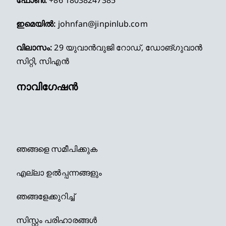
ഇമെയിൽ:
johnfan@jinpinlub.com
വിലാസം:
29 യുവാൻവുജി റോഡ്, ഡോങ്ഗുവാൻ
സിറ്റി, സിഎൻ
നാവിഗേഷൻ
ഞങ്ങളെ സമീപിക്കുക
എല്ലാ ഉൽപ്പന്നങ്ങളും
ഞങ്ങളേക്കുറിച്ച്
സിസ്റ്റം പരിഹാരങ്ങൾ