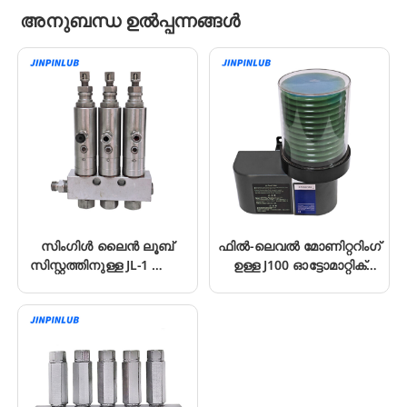
അനുബന്ധ ഉൽപ്പന്നങ്ങൾ
സിംഗിൾ ലൈൻ ലൂബ്
ഫിൽ-ലെവൽ മോണിറ്ററിംഗ്
സിസ്റ്റത്തിനുള്ള JL-1 ഹൈ
ഉള്ള J100 ഓട്ടോമാറ്റിക്
പ്രഷർ മീറ്ററിംഗ് ഉപകരണം
ലൂബ്രിക്കേഷൻ പമ്പ്