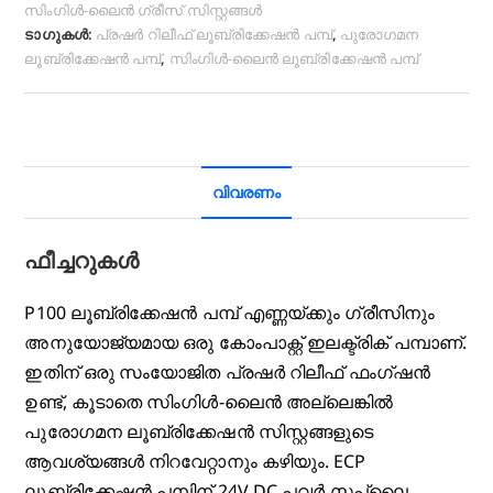
സിംഗിൾ-ലൈൻ ഗ്രീസ് സിസ്റ്റങ്ങൾ
ടാഗുകൾ:
പ്രഷർ റിലീഫ് ലൂബ്രിക്കേഷൻ പമ്പ്
,
പുരോഗമന
ലൂബ്രിക്കേഷൻ പമ്പ്
,
സിംഗിൾ-ലൈൻ ലൂബ്രിക്കേഷൻ പമ്പ്
വിവരണം
ഫീച്ചറുകൾ
P100 ലൂബ്രിക്കേഷൻ പമ്പ് എണ്ണയ്ക്കും ഗ്രീസിനും
അനുയോജ്യമായ ഒരു കോംപാക്റ്റ് ഇലക്ട്രിക് പമ്പാണ്.
ഇതിന് ഒരു സംയോജിത പ്രഷർ റിലീഫ് ഫംഗ്‌ഷൻ
ഉണ്ട്, കൂടാതെ സിംഗിൾ-ലൈൻ അല്ലെങ്കിൽ
പുരോഗമന ലൂബ്രിക്കേഷൻ സിസ്റ്റങ്ങളുടെ
ആവശ്യങ്ങൾ നിറവേറ്റാനും കഴിയും. ECP
ലൂബ്രിക്കേഷൻ പമ്പിന് 24V DC പവർ സപ്ലൈ