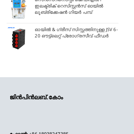
ഇലക്ട്രിക് റെസിസ്റ്റൻസ് ഓയിൽ
ലൂബ്രിക്കേഷൻ ഗിയർ പമ്പ്
ഓയിൽ & ഗ്രീസ് സിസ്റ്റത്തിനുള്ള JSV 6-
20 ഔട്ട്‌ലെറ്റ് പ്രോഗ്രസീവ് ഫീഡർ
ജിൻപിൻലബ്.കോം
ഫോൺ:
+86 18038247385