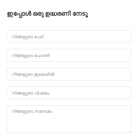
ഇപ്പോൾ ഒരു ഉദ്ധരണി നേടൂ