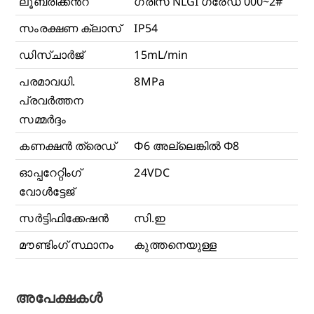
ലൂബ്രിക്കൻ്റ്
ഗ്രീസ് NLGI ഗ്രേഡ് 000~2#
സംരക്ഷണ ക്ലാസ്
IP54
ഡിസ്ചാർജ്
15mL/min
പരമാവധി.
8MPa
പ്രവർത്തന
സമ്മർദ്ദം
കണക്ഷൻ ത്രെഡ്
Φ6 അല്ലെങ്കിൽ Φ8
ഓപ്പറേറ്റിംഗ്
24VDC
വോൾട്ടേജ്
സർട്ടിഫിക്കേഷൻ
സി.ഇ
മൗണ്ടിംഗ് സ്ഥാനം
കുത്തനെയുള്ള
അപേക്ഷകൾ