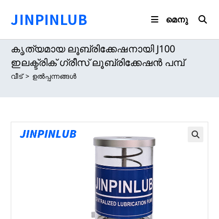
ഉള്ളടക്കത്തിലേക്ക്
JINPINLUB
പോകുക
മെനു
കൃത്യമായ ലൂബ്രിക്കേഷനായി J100
ഇലക്ട്രിക് ഗ്രീസ് ലൂബ്രിക്കേഷൻ പമ്പ്
വീട്
>
ഉൽപ്പന്നങ്ങൾ
🔍