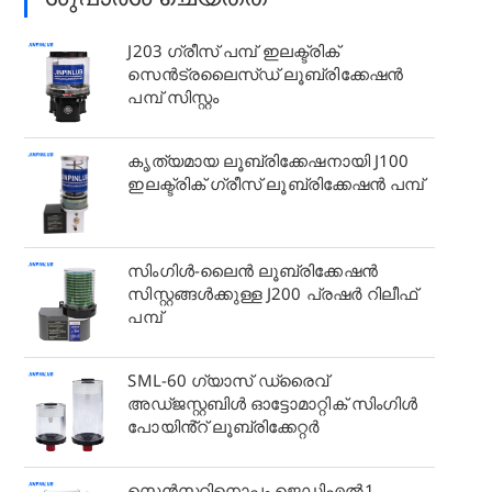
J203 ഗ്രീസ് പമ്പ് ഇലക്ട്രിക്
സെൻട്രലൈസ്ഡ് ലൂബ്രിക്കേഷൻ
പമ്പ് സിസ്റ്റം
കൃത്യമായ ലൂബ്രിക്കേഷനായി J100
ഇലക്ട്രിക് ഗ്രീസ് ലൂബ്രിക്കേഷൻ പമ്പ്
സിംഗിൾ-ലൈൻ ലൂബ്രിക്കേഷൻ
സിസ്റ്റങ്ങൾക്കുള്ള J200 പ്രഷർ റിലീഫ്
പമ്പ്
SML-60 ഗ്യാസ് ഡ്രൈവ്
അഡ്ജസ്റ്റബിൾ ഓട്ടോമാറ്റിക് സിംഗിൾ
പോയിൻ്റ് ലൂബ്രിക്കേറ്റർ
സെൻസറിനൊപ്പം ജെഡിഎൽ1