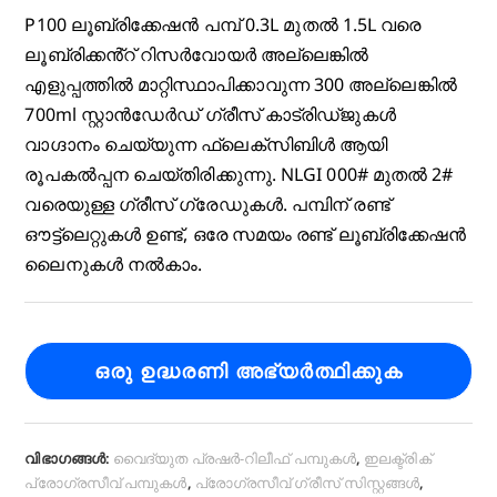
P100 ലൂബ്രിക്കേഷൻ പമ്പ് 0.3L മുതൽ 1.5L വരെ
ലൂബ്രിക്കൻ്റ് റിസർവോയർ അല്ലെങ്കിൽ
എളുപ്പത്തിൽ മാറ്റിസ്ഥാപിക്കാവുന്ന 300 അല്ലെങ്കിൽ
700ml സ്റ്റാൻഡേർഡ് ഗ്രീസ് കാട്രിഡ്ജുകൾ
വാഗ്ദാനം ചെയ്യുന്ന ഫ്ലെക്സിബിൾ ആയി
രൂപകൽപ്പന ചെയ്തിരിക്കുന്നു. NLGI 000# മുതൽ 2#
വരെയുള്ള ഗ്രീസ് ഗ്രേഡുകൾ. പമ്പിന് രണ്ട്
ഔട്ട്ലെറ്റുകൾ ഉണ്ട്, ഒരേ സമയം രണ്ട് ലൂബ്രിക്കേഷൻ
ലൈനുകൾ നൽകാം.
ഒരു ഉദ്ധരണി അഭ്യർത്ഥിക്കുക
വിഭാഗങ്ങൾ:
വൈദ്യുത പ്രഷർ-റിലീഫ് പമ്പുകൾ
,
ഇലക്ട്രിക്
പ്രോഗ്രസീവ് പമ്പുകൾ
,
പ്രോഗ്രസീവ് ഗ്രീസ് സിസ്റ്റങ്ങൾ
,