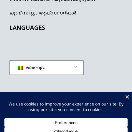
ലൂബ് സിസ്റ്റം ആക്സസറികൾ
LANGUAGES
മലയാളം
സ്വകാര്യതാ നയം
നിബന്ധനകളും വ്യവസ്ഥകളും
സൈറ്റ്മാപ്പ്
© 2019 - 2026
JINPINLUB
എല്ലാ അവകാശങ്ങളും
നിക്ഷിപ്തം.