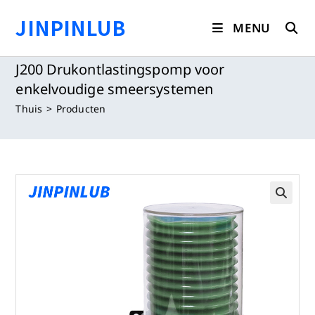
Ga
JINPINLUB
naar
MENU
inhoud
J200 Drukontlastingspomp voor
enkelvoudige smeersystemen
Thuis
>
Producten
🔍