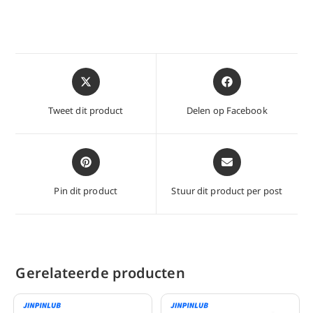
Opent
Opent
in
in
een
een
Tweet dit product
Delen op Facebook
nieuw
nieuw
venster
venster
Opent
Opent
in
in
een
een
Pin dit product
Stuur dit product per post
nieuw
nieuw
venster
venster
Gerelateerde producten