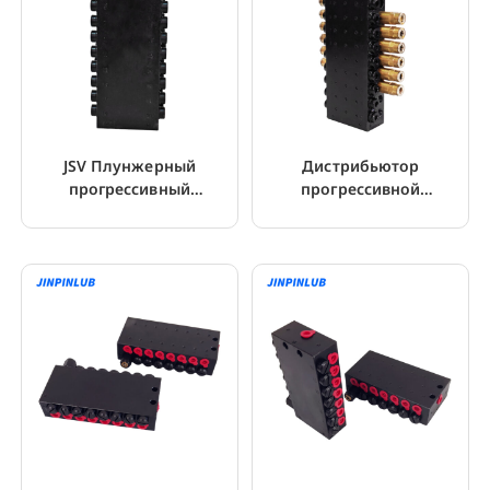
JSV Плунжерный
Дистрибьютор
прогрессивный
прогрессивной
распределитель для
централизованной
смазочного материала
системы смазки JSV
NLGI 0-2