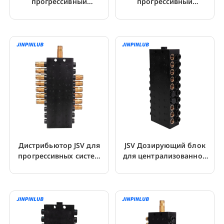
прогрессивный
прогрессивный
распределитель для
распределитель смазки с
смазочного насоса
обратным клапаном
Дистрибьютор JSV для
JSV Дозирующий блок
прогрессивных систем
для централизованной
смазки
системы смазки