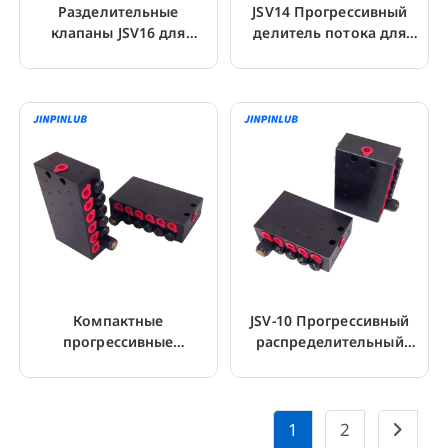
Разделительные
JSV14 Прогрессивный
клапаны JSV16 для
делитель потока для
прогрессивной масляной
централизованной
смазки
системы смазки
Компактные
JSV-10 Прогрессивный
прогрессивные
распределительный
разделительные
клапан для насоса
клапаны JSV-12 для
системы смазки
системы смазки
1
2