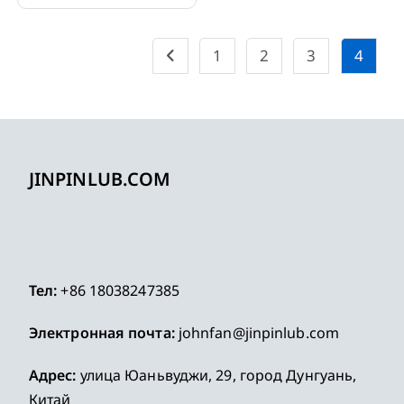
система смазочного
насоса
1
2
3
4
JINPINLUB.COM
Тел:
+86 18038247385
Электронная почта:
johnfan@jinpinlub.com
Адрес:
улица Юаньвуджи, 29, город Дунгуань,
Китай