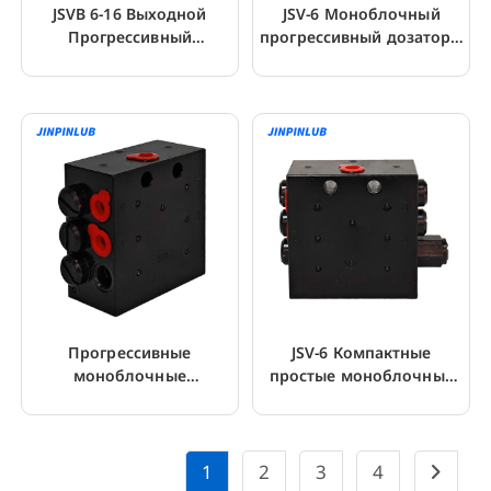
JSVB 6-16 Выходной
JSV-6 Моноблочный
Прогрессивный
прогрессивный дозатор с
Распределитель Смазки
датчиком
Для Машины
Прогрессивные
JSV-6 Компактные
моноблочные
простые моноблочные
распределители JSV-6 от
прогрессивные
1 до 20 выходов
делительные клапаны
1
2
3
4