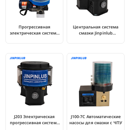
Прогрессивная
Центральная система
электрическая система
смазки Jinpinlub
смазки картриджного
Электрический насос для
типа JHGS2
смазки
J203 Электрическая
J100-7C Автоматические
прогрессивная система
насосы для смазки с ЧПУ
смазки для экскаватора