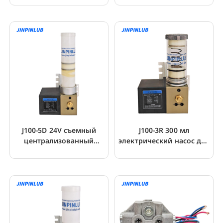
J100-5D 24V съемный
J100-3R 300 мл
централизованный
электрический насос для
смазочный поршневой
смазки
насос