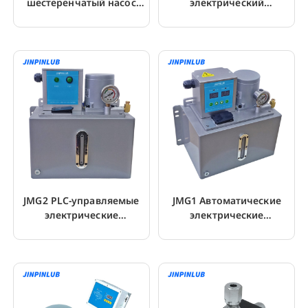
шестеренчатый насос
электрический
для смазки с приводом
смазочный насос для
от двигателя
ЧПУ
JMG2 PLC-управляемые
JMG1 Автоматические
электрические
электрические
смазочные насосы
смазочные насосы для
жидкой смазки