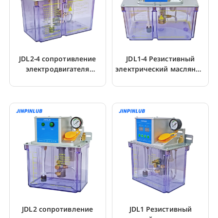
JDL2-4 сопротивление
JDL1-4 Резистивный
электродвигателя
электрический масляный
масляный насос
насос с таймером
шестеренчатый насос
для ЧПУ
JDL2 сопротивление
JDL1 Резистивный