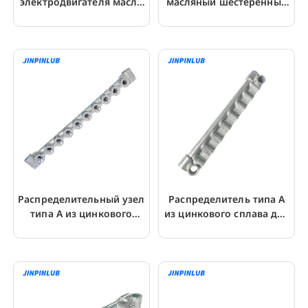
электродвигателя масла
масляный шестеренный
автоматический Plc
насос-лубрикатор для
лубрикатор
станков
Распределительный узел
Распределитель типа А
типа А из цинкового
из цинкового сплава для
сплава для
насоса резистивной
количественного
смазки
клапана