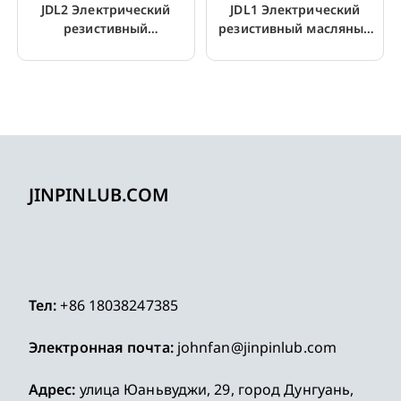
JDL2 Электрический
JDL1 Электрический
резистивный
резистивный масляный
шестеренчатый насос
шестеренчатый насос с
для смазки с двигателем
датчиком
JINPINLUB.COM
Тел:
+86 18038247385
Электронная почта:
johnfan@jinpinlub.com
Адрес:
улица Юаньвуджи, 29, город Дунгуань,