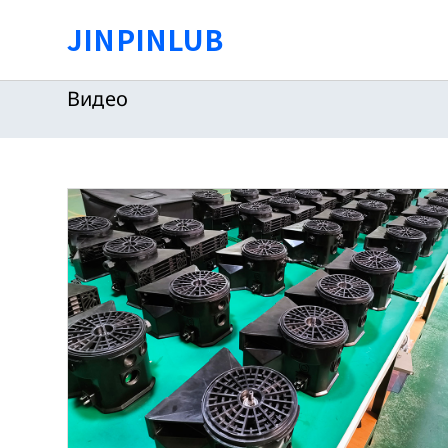
Перейти
JINPINLUB
к
содержимому
Видео