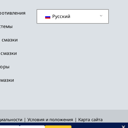
ротивления
Русский
стемы
 смазки
 смазки
торы
смазки
циальности
Условия и положения
Карта сайта