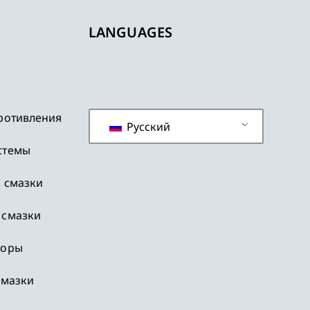
LANGUAGES
ротивления
Русский
стемы
 смазки
 смазки
торы
смазки