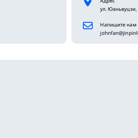
Адрес
ул. Юаньвуцзи,
Напишите нам 
johnfan@jinpin