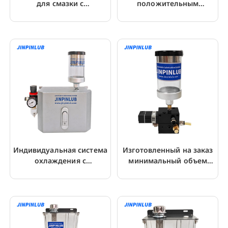
для смазки с
положительным
картриджным сбросом
вытеснением для ЧПУ
давления JHGS4
Индивидуальная система
Изготовленный на заказ
охлаждения с
минимальный объем
минимальным
смазочного насоса для
количеством смазки MQL
сверления отверстий