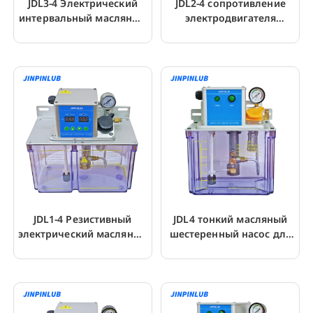
JDL3-4 Электрический
JDL2-4 сопротивление
интервальный масляный
электродвигателя
шестеренный насос с
масляный насос
цифровым дисплеем
шестеренчатый насос
для ЧПУ
JDL1-4 Резистивный
JDL4 тонкий масляный
электрический масляный
шестеренный насос для
насос с таймером
объемной системы
смазки