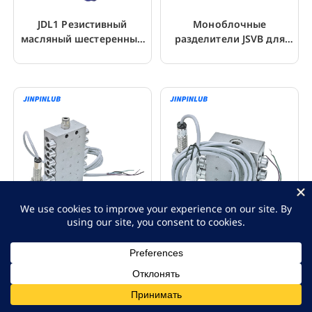
JDL1 Резистивный
Моноблочные
масляный шестеренный
разделители JSVB для
насос-лубрикатор для
прогрессивной системы
станков
смазки
JSVB 6-16 Выходной
JSV-6 Моноблочный
Прогрессивный
прогрессивный дозатор с
Распределитель Смазки
датчиком
Для Машины