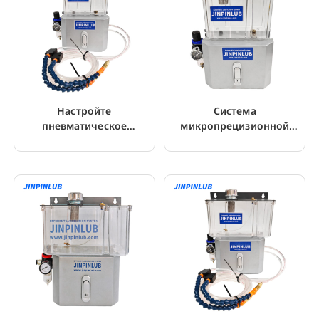
Настройте
Система
пневматическое
микропрецизионной
микросмазочное
распылительной смазки
устройство для пильного
для резки металла
станка