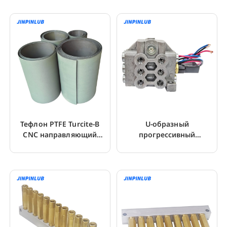
Тефлон PTFE Turcite-B
U-образный
CNC направляющий
прогрессивный
рельс износостойкий
распределительный
лист
клапан с 2~16 выходами