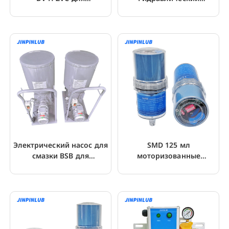
двухмагистральных
реверсивный клапан для
систем смазки
двухлинейной системы
Электрический насос для
SMD 125 мл
смазки BSB для
моторизованные
двухмагистральных
одноточечные
систем смазки
автоматические
лубрикаторы