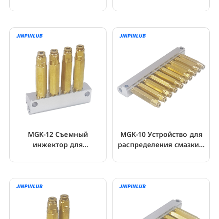
вытеснением MOK-6
смазки с
положительным
вытеснением
MGK-12 Съемный
MGK-10 Устройство для
инжектор для
распределения смазки с
распределения смазки
быстрым соединением
под давлением