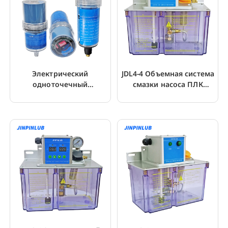
Электрический
JDL4-4 Объемная система
одноточечный
смазки насоса ПЛК
лубрикатор SMD 250 мл с
управления
DIP-переключателем