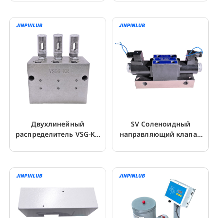
систем смазки
систем смазки
Двухлинейный
SV Соленоидный
распределитель VSG-KR
направляющий клапан
40MPa для системы
для двухлинейного
смазки
смазочного насоса