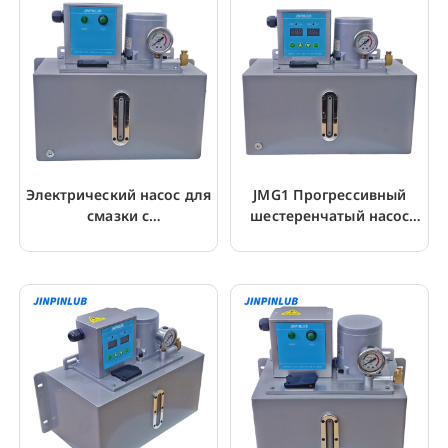
Электрический насос для
JMG1 Прогрессивный
смазки с
шестеренчатый насос
положительным
для смазки с приводом
вытеснением JMG4
от двигателя