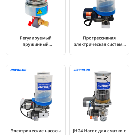
Регулируемый
Прогрессивная
пружинный
электрическая система
одноточечный
смазки картриджного
автоматический
типа JHGS2
лубрикатор
Электрические насосы
JHG4 Насос для смазки с