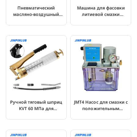
Пневматический
Машина для фасовки
масляно-воздушный
литиевой смазки
миксер JOM с
сверхвысокого давления
регулируемым масляным
JDY-50S
туманом
Ручной тяговый шприц
JMT4 Насос для смазки с
KVT 60 МПа для
положительным
заполнения смазкой
вытеснением и сбросом
давления