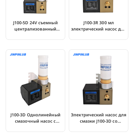
J100-5D 24V съемный
J100-3R 300 мл
централизованный
электрический насос для
смазочный поршневой
смазки
насос
J100-3D Однолинейный
Электрический насос для
смазочный насос с
смазки J100-3D со
предохранительным
съемным резервуаром
клапаном
объемом 300 мл