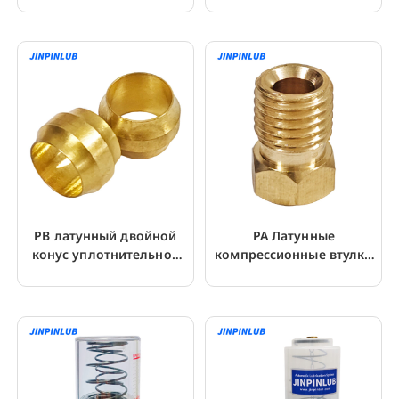
алюминиевых трубок
фитингов из нейлоновых
труб
PB латунный двойной
PA Латунные
конус уплотнительное
компрессионные втулки
кольцо зажим
Адаптеры
компрессионная втулка
компрессионные
фитинги