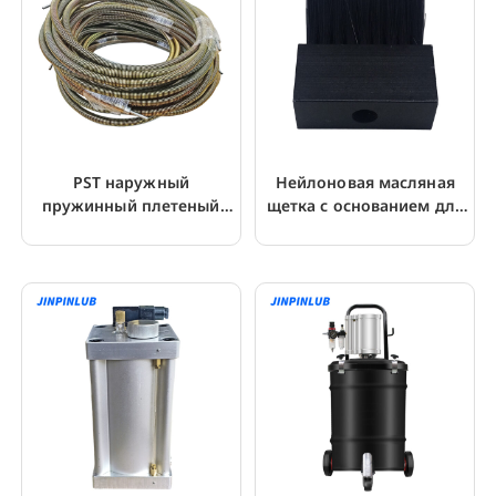
PST наружный
Нейлоновая масляная
пружинный плетеный
щетка с основанием для
шланг для контура
смазки направляющей
смазки
цепи