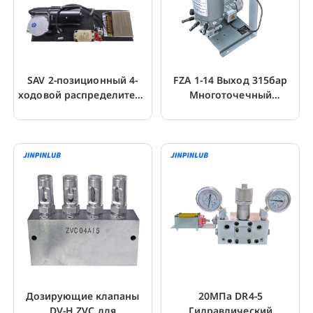
SAV 2-позиционный 4-
FZA 1-14 Выход 315бар
ходовой распределитель
Многоточечный
для двухлинейной
электрический
системы
смазочный насос
Дозирующие клапаны
20МПа DR4-5
DV-H ZVC для
Гидравлический