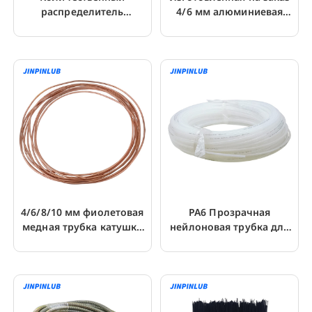
распределитель
4/6 мм алюминиевая
давления в системе
трубка для смазочного
смазки MG2K
масла для фрезерования
с ЧПУ
4/6/8/10 мм фиолетовая
PA6 Прозрачная
медная трубка катушка
нейлоновая трубка для
для смазочного
смазочного масла для
трубопровода
машинной смазки