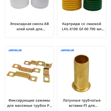
Эпоксидная смола AB
Картридж со смазкой
клей клей для
LHL-X100 GF-00 700 мл
направляющей шины
для станков с ЧПУ
Turcite пластик
Фиксирующие зажимы
Латунные трубчатые
для масляных трубок PZ
вставки PI для
для нейлоновых медных
компрессионных