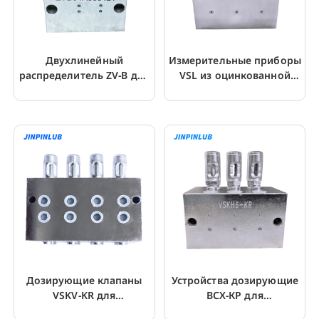
Двухлинейный
Измерительные приборы
распределитель ZV-B для
VSL из оцинкованной
двухлинейной системы
стали для двухлинейной
смазки
системы
Дозирующие клапаны
Устройства дозирующие
VSKV-KR для
ВСХ-КР для
двухмагистральных
двухмагистральных