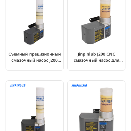
Съемный прецизионный
Jinpinlub J200 CNC
смазочный насос J200
смазочный насос для
для шлифовальных
картриджа со смазкой
станков с ЧПУ
LHL