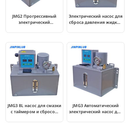
JMG2 Прогрессивный
Электрический насос для
электрический
сброса давления жидкой
смазочный насос для
смазки JMG4
ЧПУ
JMG3 8L насос для смазки
JMG3 Автоматический
с таймером и сбросом
электрический насос для
давления
смазки с таймером