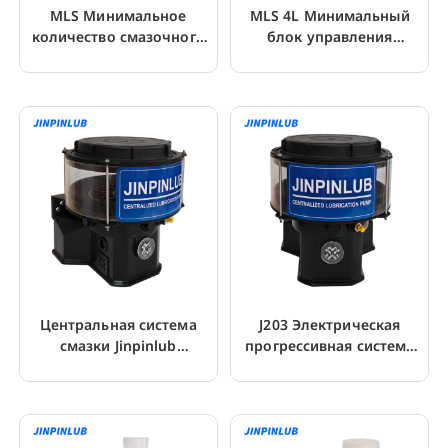
MLS Минимальное
MLS 4L Минимальный
количество смазочного
блок управления
устройства для
смазкой для пильного
процессов резки
станка
Центральная система
J203 Электрическая
смазки Jinpinlub
прогрессивная система
Электрический насос для
смазки для экскаватора
смазки