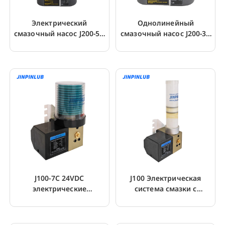
Электрический
Однолинейный
смазочный насос J200-5D
смазочный насос J200-3R
со съемным резервуаром
для точной смазки
J100-7C 24VDC
J100 Электрическая
электрические
система смазки с
автоматические насосы
датчиком уровня
для смазки