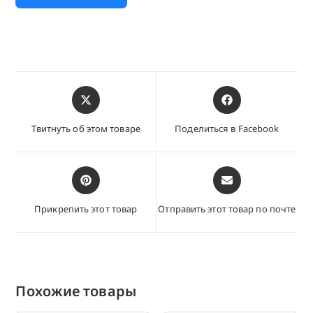
Открывается
Открывается
в
в
новом
новом
Твитнуть об этом товаре
Поделиться в Facebook
окне
окне
Открывается
Открывается
в
в
новом
новом
Прикрепить этот товар
Отправить этот товар по почте
окне
окне
Похожие товары