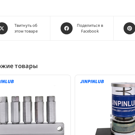
ткрывается
Открывается
Откр
Твитнуть об
Поделиться в
этом товаре
Facebook
в
в
овом
новом
ново
кне
окне
окне
ожие товары