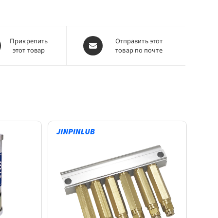
ывается
Открывается
Прикрепить
Отправить этот
этот товар
товар по почте
в
м
новом
окне