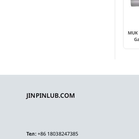
MUK 
Ga
JINPINLUB.COM
Тел:
+86 18038247385