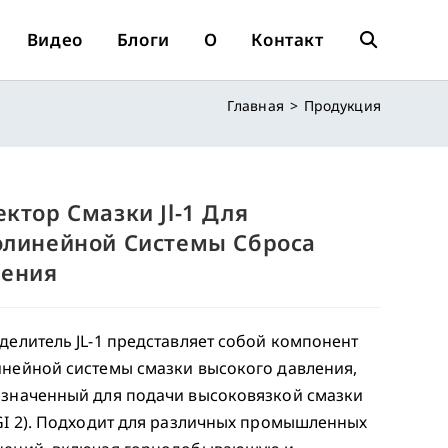
Видео
Блоги
О
Контакт
Переключит
Главная
>
Продукция
Поиск
По
ктор Смазки Jl-1 Для
линейной Системы Сброса
ления
Веб-
делитель JL-1 представляет собой компонент
Сайту
нейной системы смазки высокого давления,
значенный для подачи высоковязкой смазки
GI 2). Подходит для различных промышленных