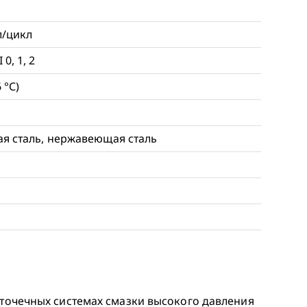
6
л/цикл
0, 1, 2
 °С)
ая сталь, нержавеющая сталь
оточечных системах смазки высокого давления