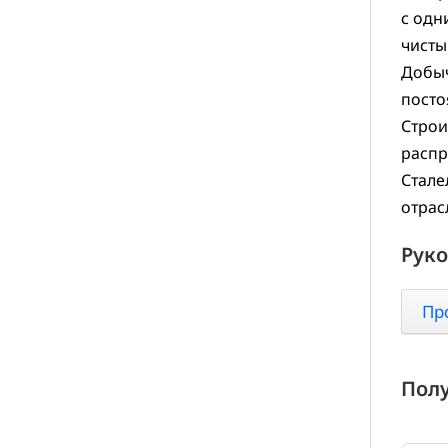
с одн
чисты
Добыч
посто
Строи
распр
Стале
отрас
Руко
Пр
Полу