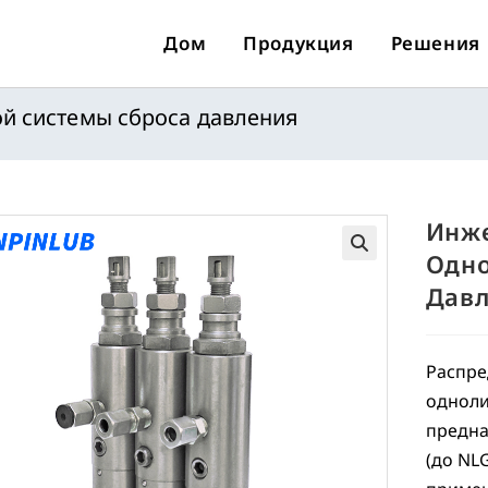
Дом
Продукция
Решения
ой системы сброса давления
Инже
Одно
🔍
Дав
Распре
одноли
предна
(до NL