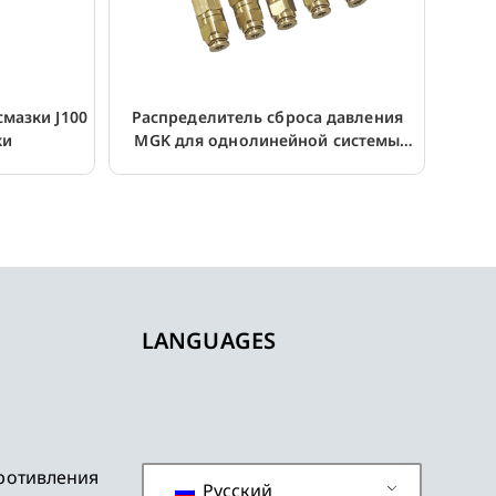
смазки J100
Распределитель сброса давления
ки
MGK для однолинейной системы
смазки
LANGUAGES
ротивления
Русский