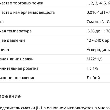
чество торговых точек
1, 2, 3, 4, 5, 
чество измеряемых веществ
0,016-1,31м
ка
Смазка NLGI 
чая температура
(-26 до +176
чее давление
127-240 бар
риал
Углеродист
вная линия связи
М22*1,5
инительная розетка
Пс 1/8
ажное положение
Любой
ложение
еделитель смазки JL-1 в основном используется в мног