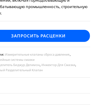
ений, включая горнодобывающую и
батывающую промышленность, строительную
у.
ЗАПРОСИТЬ РАСЦЕНКИ
ии:
Измерительные клапаны сброса давления
,
ейные системы смазки
Делитель Биджур Делимон
,
Инжектор Для Смазки
,
ый Разделительный Клапан