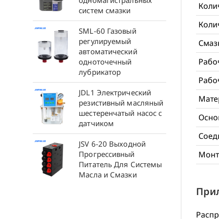
одномагистральных
Коли
систем смазки
Коли
SML-60 Газовый
регулируемый
Смаз
автоматический
Рабо
одноточечный
лубрикатор
Рабо
JDL1 Электрический
Мате
резистивный масляный
шестеренчатый насос с
Осно
датчиком
Соед
JSV 6-20 Выходной
Прогрессивный
Монт
Питатель Для Системы
Масла и Смазки
При
Распр