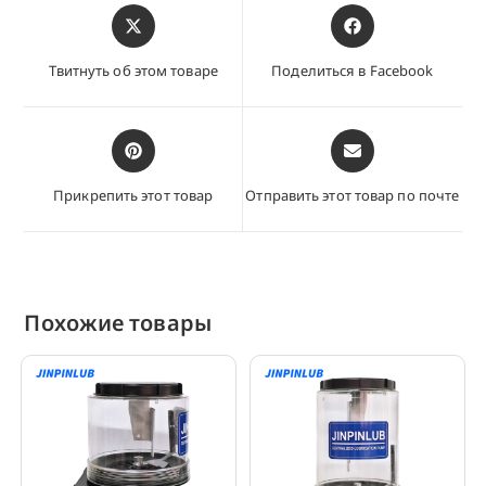
Открывается
Открывается
в
в
новом
новом
Твитнуть об этом товаре
Поделиться в Facebook
окне
окне
Открывается
Открывается
в
в
новом
новом
Прикрепить этот товар
Отправить этот товар по почте
окне
окне
Похожие товары