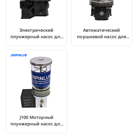
Электрический
Автоматический
плунжерный насос для
поршневой насос для
смазки с несколькими
смазки J203 для
выходами J203
мобильных экскаваторов
J100 Моторный
плунжерный насос для
смазки с датчиком