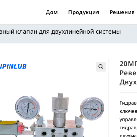
Дом
Продукция
Решения
вный клапан для двухлинейной системы
20МП
Реве
🔍
Двух
Гидрав
ключев
управл
гидрав
двухма