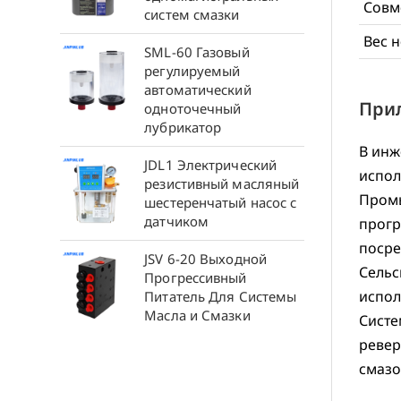
Совм
систем смазки
Вес н
SML-60 Газовый
регулируемый
автоматический
При
одноточечный
лубрикатор
В инж
JDL1 Электрический
испол
резистивный масляный
Промы
шестеренчатый насос с
датчиком
прогр
посре
JSV 6-20 Выходной
Сельс
Прогрессивный
испол
Питатель Для Системы
Масла и Смазки
Систе
ревер
смазо