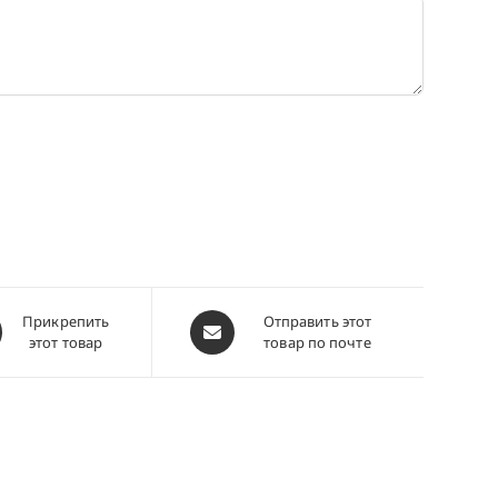
ывается
Открывается
Прикрепить
Отправить этот
этот товар
товар по почте
в
м
новом
окне