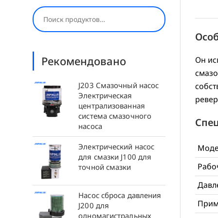
Поиск
Особ
Рекомендовано
Он ис
смазо
J203 Смазочный насос
собст
Электрическая
ревер
централизованная
система смазочного
Спе
насоса
Электрический насос
Моде
для смазки J100 для
Рабо
точной смазки
Давл
Насос сброса давления
Прим
J200 для
одномагистральных