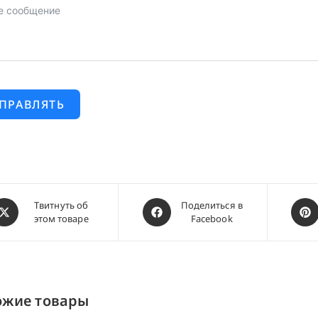
ПРАВЛЯТЬ
ткрывается
Открывается
Откр
Твитнуть об
Поделиться в
этом товаре
Facebook
в
в
овом
новом
ново
кне
окне
окне
ожие товары