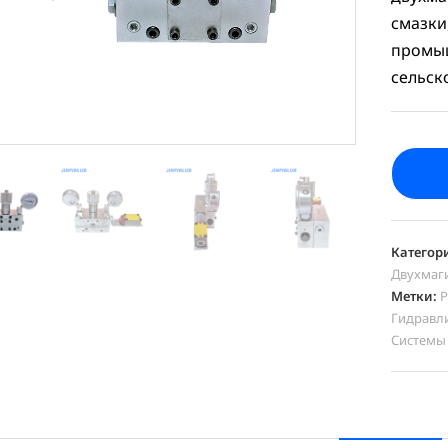
смазки
промы
сельск
Категор
Двухмаг
Метки:
Р
Гидравл
Системы