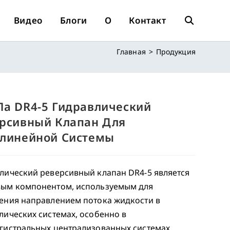
Видео
Блоги
О
Контакт
Переключит
Главная
>
Продукция
Поиск
По
а DR4-5 Гидравлический
рсивный Клапан Для
линейной Системы
Веб-
лический реверсивный клапан DR4-5 является
Сайту
ым компонентом, используемым для
ения направлением потока жидкости в
лических системах, особенно в
гистральных централизованных системах