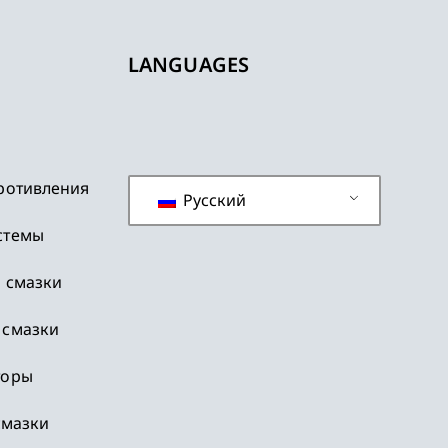
LANGUAGES
ротивления
Русский
стемы
 смазки
 смазки
торы
смазки