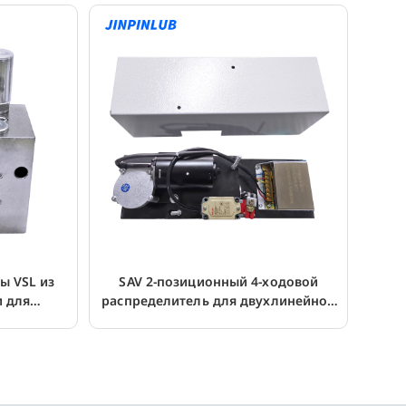
ы VSL из
SAV 2-позиционный 4-ходовой
и для
распределитель для двухлинейной
темы
системы