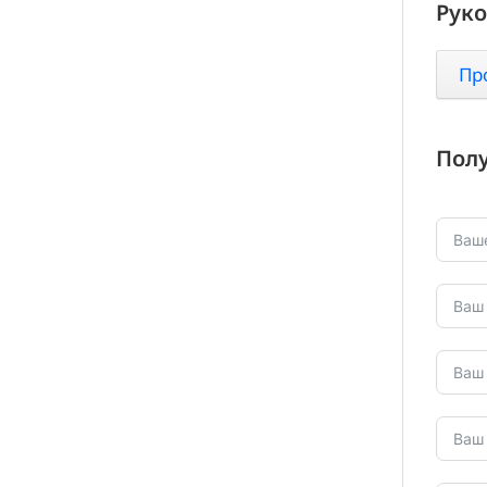
Руко
Пр
Полу