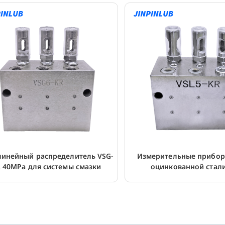
линейный распределитель VSG-
Измерительные прибор
 40MPa для системы смазки
оцинкованной стал
двухлинейной сис