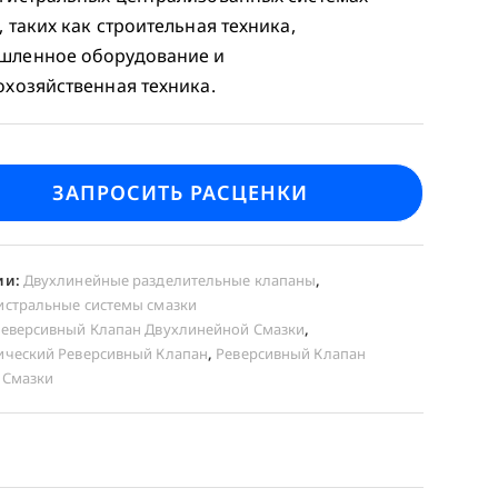
, таких как строительная техника,
шленное оборудование и
охозяйственная техника.
ЗАПРОСИТЬ РАСЦЕНКИ
ии:
Двухлинейные разделительные клапаны
,
истральные системы смазки
еверсивный Клапан Двухлинейной Смазки
,
ический Реверсивный Клапан
,
Реверсивный Клапан
 Смазки