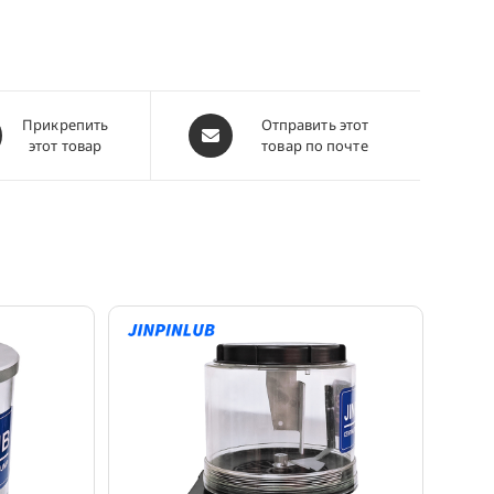
ывается
Открывается
Прикрепить
Отправить этот
этот товар
товар по почте
в
м
новом
окне