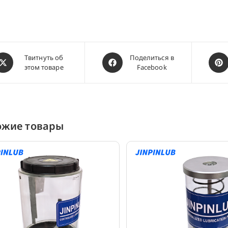
ткрывается
Открывается
Откр
Твитнуть об
Поделиться в
этом товаре
Facebook
в
в
овом
новом
ново
кне
окне
окне
ожие товары