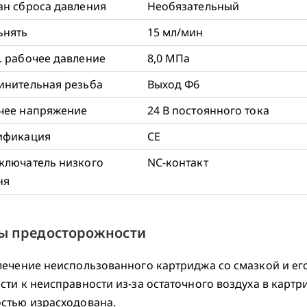
ан сброса давления
Необязательный
ьнять
15 мл/мин
. рабочее давление
8,0 МПа
инительная резьба
Выход Φ6
чее напряжение
24 В постоянного тока
ификация
СЕ
ключатель низкого
NC-контакт
ня
ы предосторожности
лечение неиспользованного картриджа со смазкой и ег
сти к неисправности из-за остаточного воздуха в картр
стью израсходована.