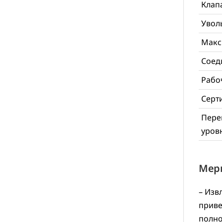
Клап
Увол
Макс
Соед
Рабо
Серт
Пере
уров
Мер
– Изв
приве
полно