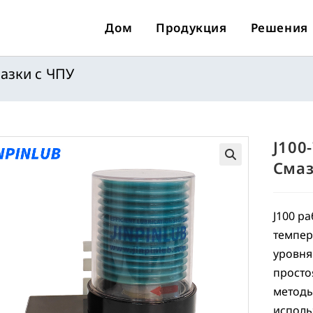
Дом
Продукция
Решения
мазки с ЧПУ
J100
Смаз
🔍
J100 р
темпер
уровня
просто
методы
исполь