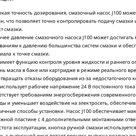
окая точность дозирования, смазочный насос J100 може
н, что позволяет точно контролировать подачу смазки
т смазки.
очее давление смазочного насоса J100 может достигать 
ваниям к давлению большинства систем смазки и обес
иала к точке смазки.
0 имеет функцию контроля уровня жидкости и раннего 
нь масла в баке или картридже в режиме реального вр
твращать отказы оборудования из-за недостаточного к
0 использует рабочее напряжение 24 В постоянного ток
етствует требованиям энергосбережения современного
ды и уменьшает воздействие на электросеть, обеспечи
личные способы установки. Насос J100 обеспечивает ма
жной пластине с 4 дополнительными монтажными отве
стота эксплуатации, кнопка ручной смазки используется
и, а выпускной винт делает процесс выпуска воздуха п