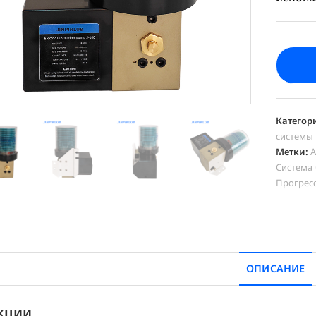
Категор
системы
Метки:
А
Система
Прогрес
ОПИСАНИЕ
кции