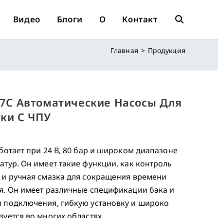
Видео
Блоги
О
Контакт
Переключит
Главная
>
Продукция
Поиск
По
-7C Автоматические Насосы Для
ки С ЧПУ
Веб-
аботает при 24 В, 80 бар и широком диапазоне
атур. Он имеет такие функции, как контроль
Сайту
 и ручная смазка для сокращения времени
я. Он имеет различные спецификации бака и
 подключения, гибкую установку и широко
зуется во многих областях.