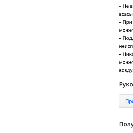
– Не 
всасы
– При
может
– Под
неисп
– Ник
может
возду
Руко
Пр
Полу