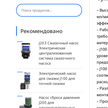
Поиск
– Выс
мл/ми
эффек
– Раб
Рекомендовано
требо
матер
J203 Смазочный насос
Электрическая
– J10
централизованная
урове
система смазочного
предо
насоса
– J10
Электрический насос
соотв
для смазки J100 для
расхо
точной смазки
– Раз
монта
Насос сброса давления
– Про
J200 для
одномагистральных
смазк