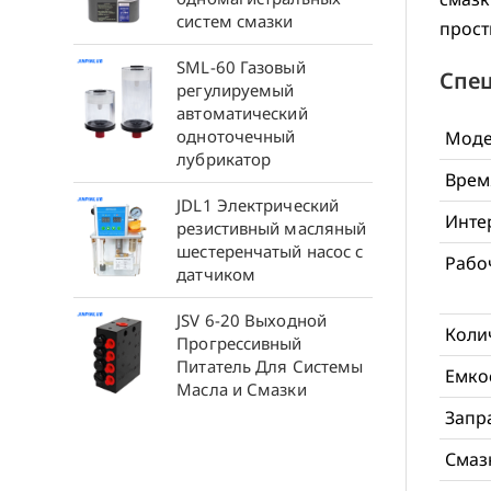
систем смазки
прост
SML-60 Газовый
Спе
регулируемый
автоматический
одноточечный
Моде
лубрикатор
Врем
JDL1 Электрический
Инте
резистивный масляный
шестеренчатый насос с
Рабо
датчиком
JSV 6-20 Выходной
Коли
Прогрессивный
Питатель Для Системы
Емко
Масла и Смазки
Запр
Смаз