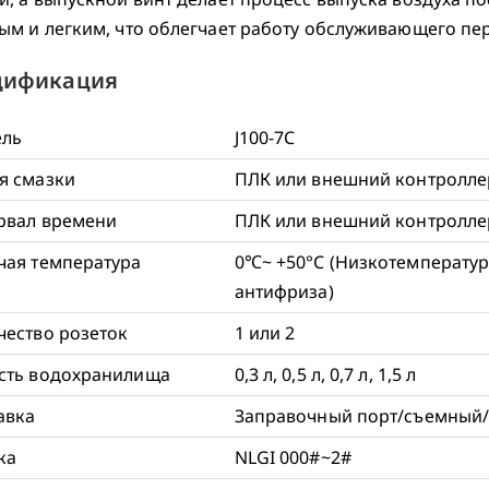
ым и легким, что облегчает работу обслуживающего пе
цификация
ль
J100-7C
я смазки
ПЛК или внешний контролле
рвал времени
ПЛК или внешний контролле
чая температура
0℃~ +50°C (Низкотемператур
антифриза)
чество розеток
1 или 2
сть водохранилища
0,3 л, 0,5 л, 0,7 л, 1,5 л
авка
Заправочный порт/съемный
ка
NLGI 000#~2#