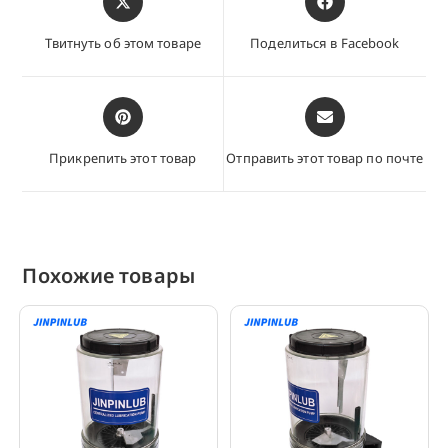
в
в
новом
новом
Твитнуть об этом товаре
Поделиться в Facebook
окне
окне
Открывается
Открывается
в
в
новом
новом
Прикрепить этот товар
Отправить этот товар по почте
окне
окне
Похожие товары