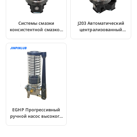
Системы смазки
J203 Автоматический
консистентной смазкой
централизованный
J203 24 В постоянного
смазочный насос 2L 4L 8L
тока с датчиком низкого
для NLGI #2
уровня
EGHP Прогрессивный
ручной насос высокого
давления для смазки