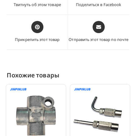
новом
новом
Твитнуть об этом товаре
Поделиться в Facebook
окне
окне
Открывается
Открывается
в
в
новом
новом
Прикрепить этот товар
Отправить этот товар по почте
окне
окне
Похожие товары