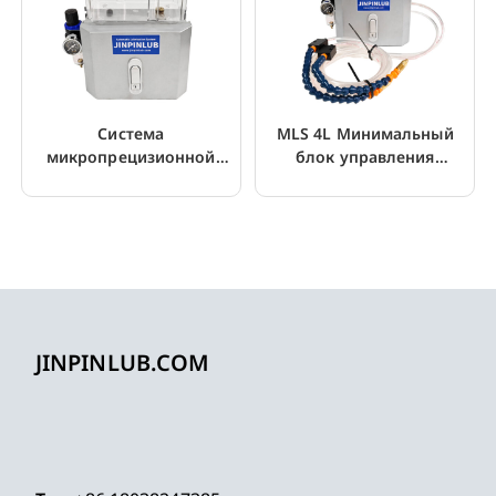
Система
MLS 4L Минимальный
микропрецизионной
блок управления
распылительной смазки
смазкой для пильного
для резки металла
станка
JINPINLUB.COM