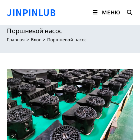
Перейти
JINPINLUB
к
МЕНЮ
содержимому
Поршневой насос
Главная
>
Блог
>
Поршневой насос