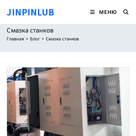
Перейти
JINPINLUB
к
МЕНЮ
содержимому
Смазка станков
Главная
>
Блог
>
Смазка станков