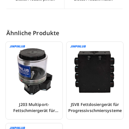
neuen
neuen
Fenster
Fenster
Ähnliche Produkte
J203 Multiport-
JSV8 Fettdosiergerät für
Fettschmiergerät für
Progressivschmiersysteme
Baumaschinen