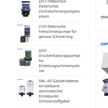
J203 Fettpumpe
Elektrisches
Zentralschmierpumpens
ystem
VSKH
J100 Elektrische
Fettschmierpumpe für
genaue Schmierung
J200
Druckentlastungspumpe
für
Einleitungsschmiersyste
me
SML-60 Gasbetriebener,
einstellbarer,
automatischer
Einzelpunkt-
Schmierstoffgeber