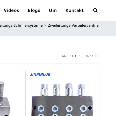
Videos
Blogs
Um
Kontakt
Website-
eitungs-Schmiersysteme
>
Zweileitungs-Verteilerventile
Suche
Umschalten
ANSICHT:
18
36
ALLE