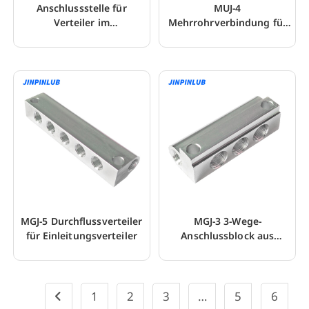
Anschlussstelle für
MUJ-4
Verteiler im
Mehrrohrverbindung für
Einleitungsschmiersystem
Druckbegrenzungs-
Dosierventil
MGJ-5 Durchflussverteiler
MGJ-3 3-Wege-
für Einleitungsverteiler
Anschlussblock aus
Aluminiumlegierung für
Dosierventil
1
2
3
…
5
6