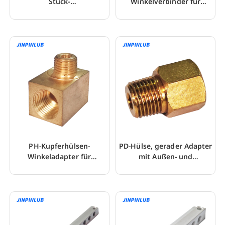
Stück-
Winkelverbinder für
Rohrleitungsadapter aus
Schmiersystemrohr
Zinklegierung
PH-Kupferhülsen-
PD-Hülse, gerader Adapter
Winkeladapter für
mit Außen- und
Schmierölkreislauf
Innengewinde für
Rohrleitungen