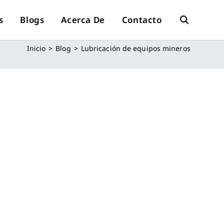
s
Blogs
Acerca De
Contacto
Alternar
Inicio
>
Blog
>
Lubricación de equipos mineros
Búsqueda
De
La
Web