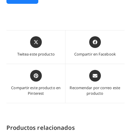
Abre
Abre
en
en
una
una
Twitea este producto
Compartir en Facebook
nueva
nueva
ventana
ventana
Abre
Abre
en
en
una
una
Compartir este producto en
Recomendar por correo este
nueva
nueva
Pinterest
producto
ventana
ventana
Productos relacionados