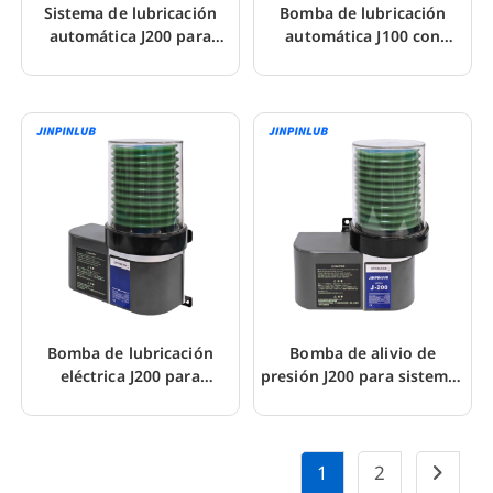
Sistema de lubricación
Bomba de lubricación
automática J200 para
automática J100 con
lubricación mecánica
control del nivel de
llenado
Bomba de lubricación
Bomba de alivio de
eléctrica J200 para
presión J200 para sistemas
sistemas de lubricación de
de lubricación de línea
una sola línea
única
1
2