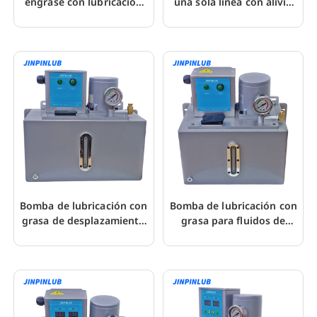
engrase con lubricación
una sola línea con alivio
eléctrica J100 de 24 V CC
de presión J100-3D
Bomba de lubricación con
Bomba de lubricación con
grasa de desplazamiento
grasa para fluidos de
positivo eléctrica JMG4
alivio de presión eléctrica
JMG4