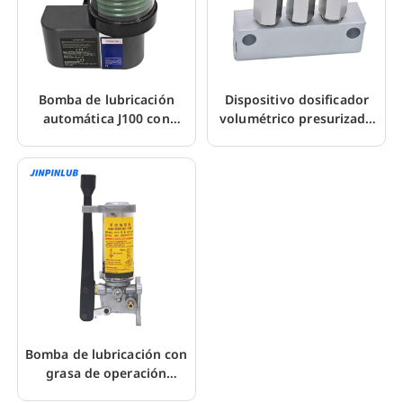
Bomba de lubricación
Dispositivo dosificador
automática J100 con
volumétrico presurizado
control del nivel de
MUK para bomba de grasa
llenado
Bomba de lubricación con
grasa de operación
manual con alivio de