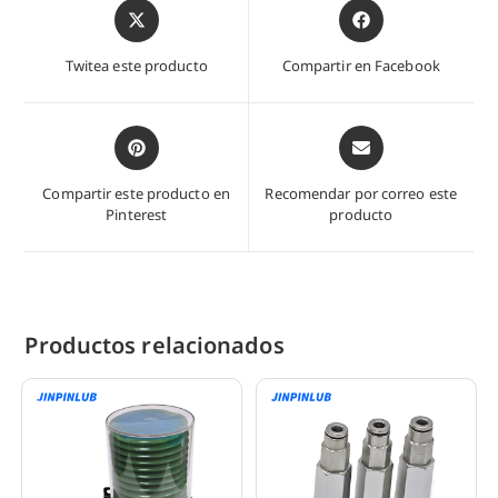
Abre
Abre
en
en
una
una
Twitea este producto
Compartir en Facebook
nueva
nueva
ventana
ventana
Abre
Abre
en
en
una
una
Compartir este producto en
Recomendar por correo este
nueva
nueva
Pinterest
producto
ventana
ventana
Productos relacionados