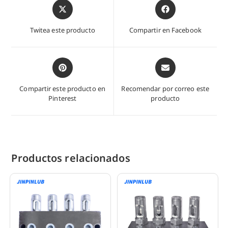
Abre
Abre
en
en
una
una
Twitea este producto
Compartir en Facebook
nueva
nueva
ventana
ventana
Abre
Abre
en
en
una
una
Compartir este producto en
Recomendar por correo este
nueva
nueva
Pinterest
producto
ventana
ventana
Productos relacionados