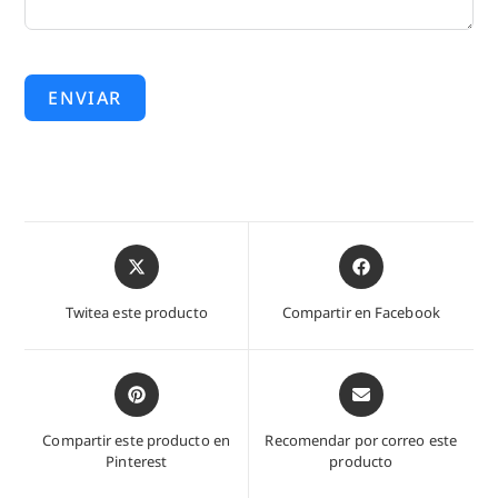
ENVIAR
Abre
Abre
en
en
una
una
Twitea este producto
Compartir en Facebook
nueva
nueva
ventana
ventana
Abre
Abre
en
en
una
una
Compartir este producto en
Recomendar por correo este
nueva
nueva
Pinterest
producto
ventana
ventana