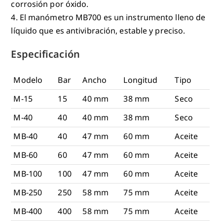
corrosión por óxido.
4. El manómetro MB700 es un instrumento lleno de
líquido que es antivibración, estable y preciso.
Especificación
Modelo
Bar
Ancho
Longitud
Tipo
M-15
15
40 mm
38 mm
Seco
M-40
40
40 mm
38 mm
Seco
MB-40
40
47 mm
60 mm
Aceite
MB-60
60
47 mm
60 mm
Aceite
MB-100
100
47 mm
60 mm
Aceite
MB-250
250
58 mm
75 mm
Aceite
MB-400
400
58 mm
75 mm
Aceite