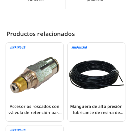
ventana
ventana
Productos relacionados
Accesorios roscados con
Manguera de alta presión
válvula de retención para
lubricante de resina de
distribuidores SSV SSVD
fibra de tres capas HGH
84MPa