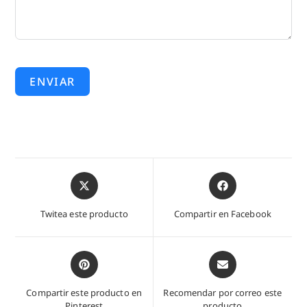
ENVIAR
Abre
Abre
en
en
una
una
Twitea este producto
Compartir en Facebook
nueva
nueva
ventana
ventana
Abre
Abre
en
en
una
una
Compartir este producto en
Recomendar por correo este
nueva
nueva
Pinterest
producto