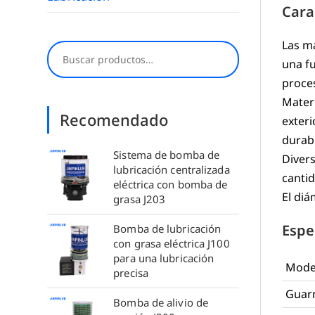
Cara
Las m
Buscar
una f
proces
Materi
Recomendado
exter
durabi
Sistema de bomba de
Diver
lubricación centralizada
cantid
eléctrica con bomba de
El diá
grasa J203
Espe
Bomba de lubricación
con grasa eléctrica J100
para una lubricación
Mode
precisa
Guar
Bomba de alivio de