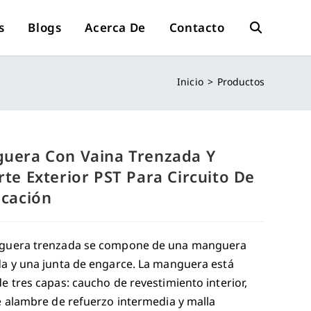
s
Blogs
Acerca De
Contacto
Alternar
Inicio
>
Productos
Búsqueda
De
uera Con Vaina Trenzada Y
rte Exterior PST Para Circuito De
icación
La
guera trenzada se compone de una manguera
Web
a y una junta de engarce. La manguera está
e tres capas: caucho de revestimiento interior,
e alambre de refuerzo intermedia y malla