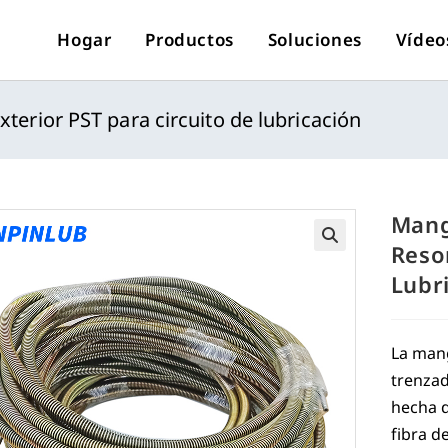
Hogar
Productos
Soluciones
Vídeo
terior PST para circuito de lubricación
Mang
Reso
🔍
Lubr
La man
trenzad
hecha d
fibra d