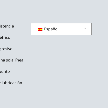
istencia
Español
étrico
gresivo
na sola línea
 punto
 lubricación