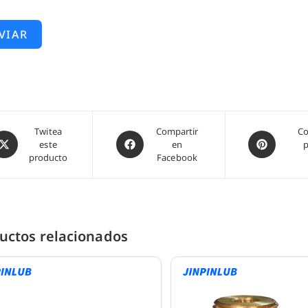
VIAR
bre
Twitea
Abre
Compartir
Abre
Co
este
en
p
n
en
en
producto
Facebook
na
una
una
ueva
nueva
nueva
entana
ventana
ventana
uctos relacionados