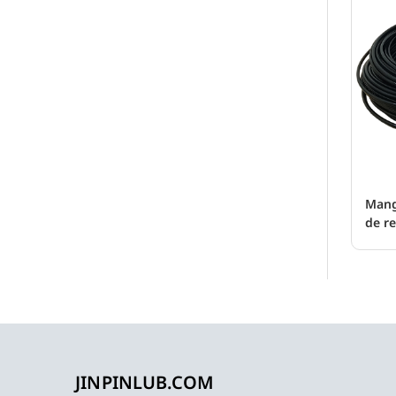
Mang
de r
JINPINLUB.COM