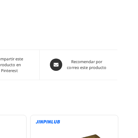
mpartir este
Abre
Recomendar por
roducto en
correo este producto
en
Pinterest
una
nueva
ventana