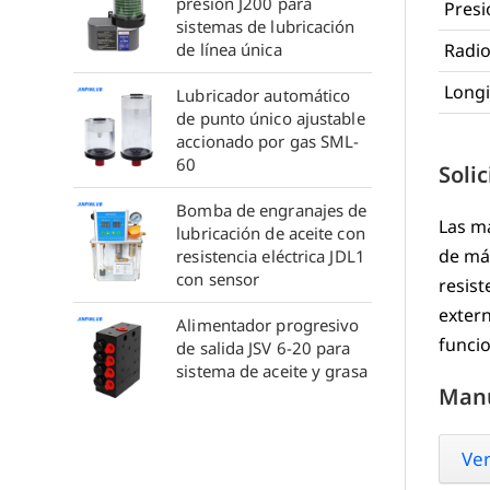
presión J200 para
Pres
sistemas de lubricación
de línea única
Radio
Longi
Lubricador automático
de punto único ajustable
accionado por gas SML-
60
Soli
Bomba de engranajes de
Las ma
lubricación de aceite con
de má
resistencia eléctrica JDL1
con sensor
resist
extern
Alimentador progresivo
funcio
de salida JSV 6-20 para
sistema de aceite y grasa
Man
Ver