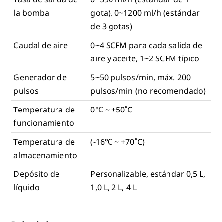
la bomba
gota), 0~1200 ml/h (estándar
de 3 gotas)
Caudal de aire
0~4 SCFM para cada salida de
aire y aceite, 1~2 SCFM típico
Generador de
5~50 pulsos/min, máx. 200
pulsos
pulsos/min (no recomendado)
Temperatura de
0℃ ~ +50˚C
funcionamiento
Temperatura de
(-16℃ ~ +70˚C)
almacenamiento
Depósito de
Personalizable, estándar 0,5 L,
líquido
1,0 L, 2 L, 4 L