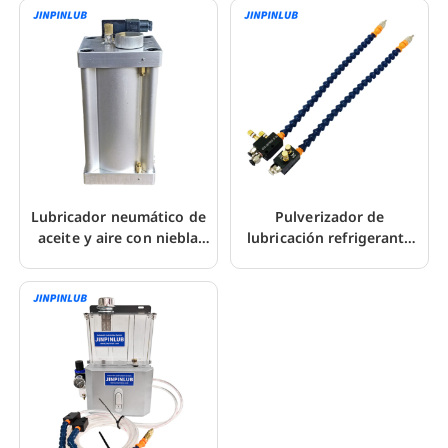
Lubricador neumático de
Pulverizador de
aceite y aire con niebla
lubricación refrigerante
ajustable JOM
autocebante GS para
máquinas herramienta