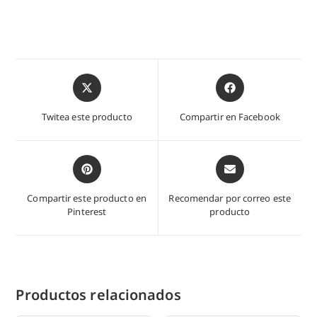
Abre
Abre
en
en
una
una
Twitea este producto
Compartir en Facebook
nueva
nueva
ventana
ventana
Abre
Abre
en
en
una
una
Compartir este producto en
Recomendar por correo este
nueva
nueva
Pinterest
producto
ventana
ventana
Productos relacionados