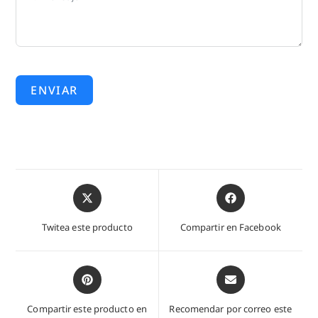
ENVIAR
Abre
Abre
en
en
una
una
Twitea este producto
Compartir en Facebook
nueva
nueva
ventana
ventana
Abre
Abre
en
en
una
una
Compartir este producto en
Recomendar por correo este
nueva
nueva