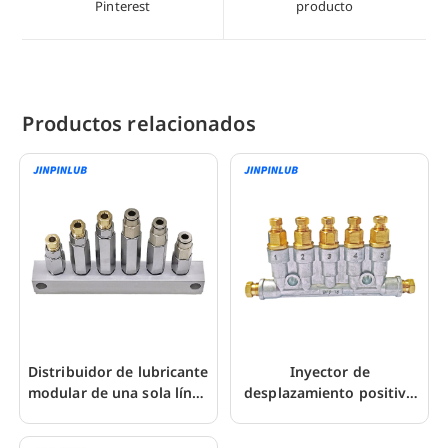
Pinterest
producto
ventana
ventana
Productos relacionados
Distribuidor de lubricante
Inyector de
modular de una sola línea
desplazamiento positivo
MUK para sistema de
DPB para bomba de
grasa
lubricación volumétrica