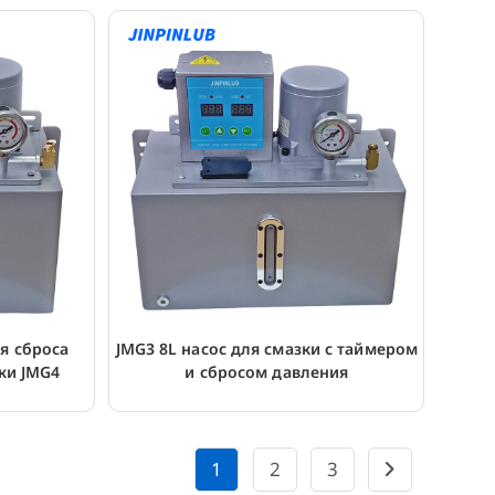
я сброса
JMG3 8L насос для смазки с таймером
ки JMG4
и сбросом давления
1
2
3