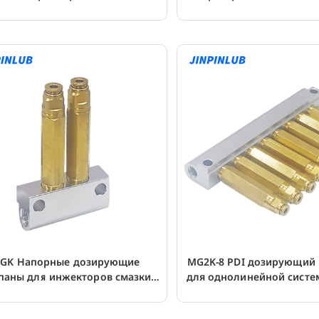
клапаном
давлением
GK Напорные дозирующие
MG2K-8 PDI дозирующий
паны для инжекторов смазки
для однолинейной систе
серии MG