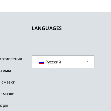
LANGUAGES
ротивления
Русский
стемы
 смазки
 смазки
торы