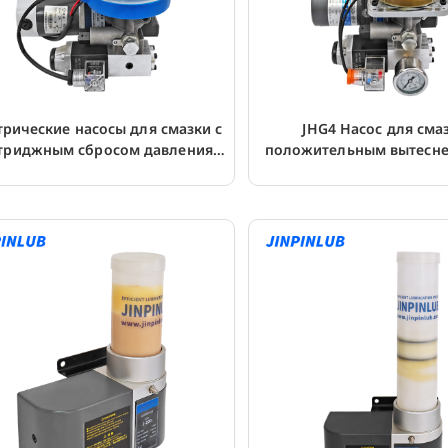
трические насосы для смазки с
JHG4 Насос для сма
триджным сбросом давления
положительным вытесне
JHGS4
ЧПУ