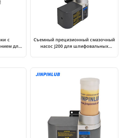
зки с
Съемный прецизионный смазочный
нием для
насос J200 для шлифовальных
станков с ЧПУ