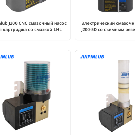
inlub J200 CNC смазочный насос
Электрический смазочн
я картриджа со смазкой LHL
J200-5D со съемным рез