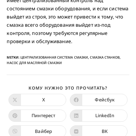
имеет централизованный контроль над
состоянием смазки оборудования, и если система
выйдет из строя, это может привести к тому, что
смазка всего оборудования выйдет из-под
контроля, поэтому требуются регулярные
проверки и обслуживание.
МЕТКИ
:
ЦЕНТРАЛИЗОВАННАЯ СИСТЕМА СМАЗКИ
,
СМАЗКА СТАНКОВ
,
НАСОС ДЛЯ МАСЛЯНОЙ СМАЗКИ
ПОДЕЛИТЬ
КОМУ НУЖНО ЭТО ПРОЧИТАТЬ?
ЭТИМ
КОНТЕНТО
Х
Фейсбук
Открывается
Открывается
в
в
новом
новом
окне
окне
Пинтерест
LinkedIn
Открывается
Открывается
в
в
новом
новом
окне
окне
Вайбер
ВК
Открывается
Открывается