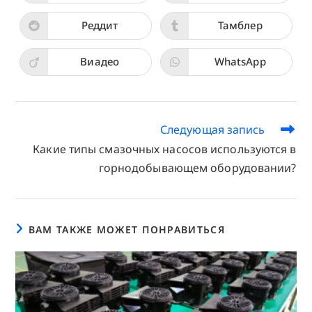
в
в
новом
новом
окне
окне
Реддит
Тамблер
Открывается
Открывается
в
в
новом
новом
окне
окне
Виадео
WhatsApp
Открывается
Открывается
в
в
новом
новом
окне
окне
Еще
Следующая запись
статьи
Какие типы смазочных насосов используются в
горнодобывающем оборудовании?
ВАМ ТАКЖЕ МОЖЕТ ПОНРАВИТЬСЯ