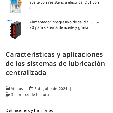
aceite con resistencia eléctrica JDL1 con
sensor
Alimentador progresivo de salida JSV 6-
20 para sistema de aceite y grasa
Características y aplicaciones
de los sistemas de lubricación
centralizada
Categoría
Última
Vídeos
3 de julio de 2024
de
modificación
Tiempo
3 minutos de lectura
la
de
de
entrada:
la
lectura:
entrada:
Definiciones y funciones