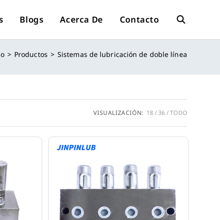
s
Blogs
Acerca De
Contacto
Alternar
io
>
Productos
>
Sistemas de lubricación de doble línea
Búsqueda
De
VISUALIZACIÓN:
18
36
TODO
La
Web