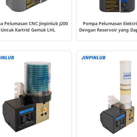
a Pelumasan CNC Jinpinlub J200
Pompa Pelumasan Elektri
Untuk Kartrid Gemuk LHL
Dengan Reservoir yang Dap