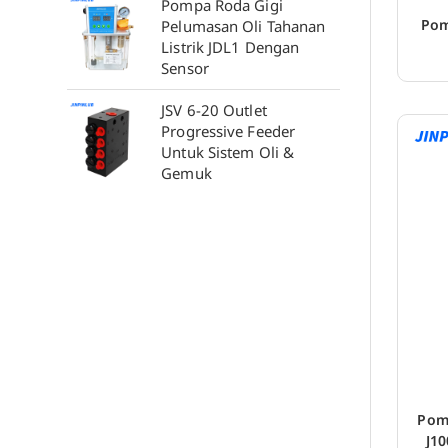
Pompa Roda Gigi
Pom
Pelumasan Oli Tahanan
Listrik JDL1 Dengan
Sensor
JSV 6-20 Outlet
Progressive Feeder
Untuk Sistem Oli &
Gemuk
Pom
J1