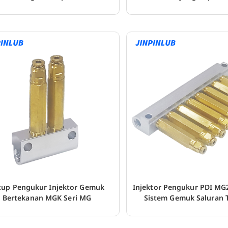
tup Pengukur Injektor Gemuk
Injektor Pengukur PDI MG
Bertekanan MGK Seri MG
Sistem Gemuk Saluran 