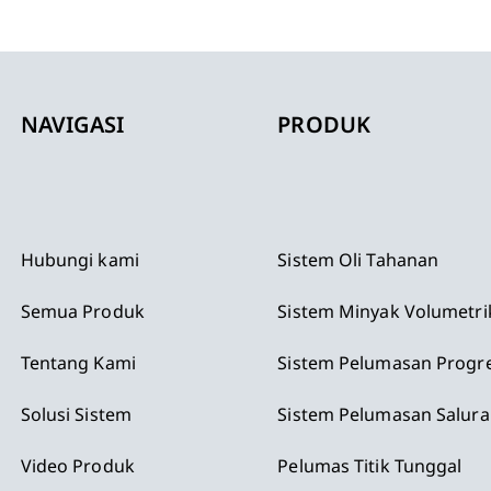
NAVIGASI
PRODUK
Hubungi kami
Sistem Oli Tahanan
Semua Produk
Sistem Minyak Volumetri
Tentang Kami
Sistem Pelumasan Progre
Solusi Sistem
Sistem Pelumasan Salura
Video Produk
Pelumas Titik Tunggal