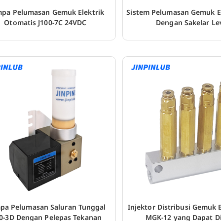
pa Pelumasan Gemuk Elektrik
Sistem Pelumasan Gemuk El
Otomatis J100-7C 24VDC
Dengan Sakelar Le
pa Pelumasan Saluran Tunggal
Injektor Distribusi Gemuk
00-3D Dengan Pelepas Tekanan
MGK-12 yang Dapat D