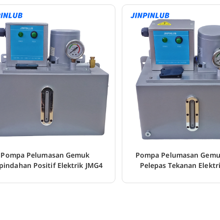
Pompa Pelumasan Gemuk
Pompa Pelumasan Gemu
pindahan Positif Elektrik JMG4
Pelepas Tekanan Elektr