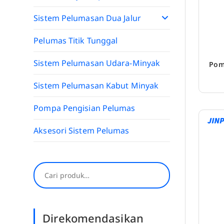
Sistem Pelumasan Dua Jalur
Pelumas Titik Tunggal
Sistem Pelumasan Udara-Minyak
Pom
Sistem Pelumasan Kabut Minyak
Pompa Pengisian Pelumas
Aksesori Sistem Pelumas
Mencari
Direkomendasikan