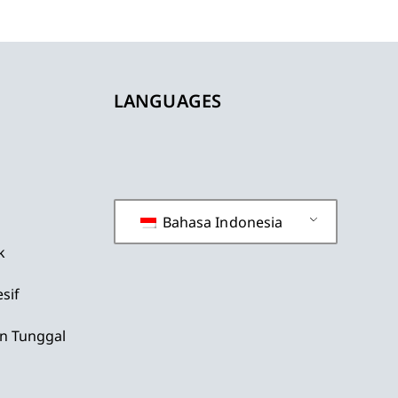
LANGUAGES
Bahasa Indonesia
k
sif
n Tunggal