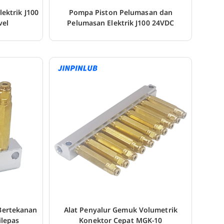
ektrik J100
Pompa Piston Pelumasan dan
vel
Pelumasan Elektrik J100 24VDC
 Bertekanan
Alat Penyalur Gemuk Volumetrik
ilepas
Konektor Cepat MGK-10