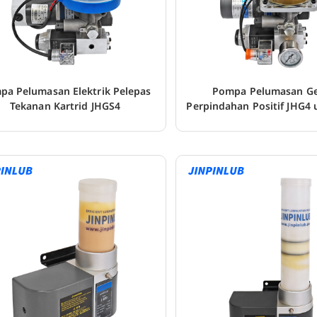
pa Pelumasan Elektrik Pelepas
Pompa Pelumasan G
Tekanan Kartrid JHGS4
Perpindahan Positif JHG4