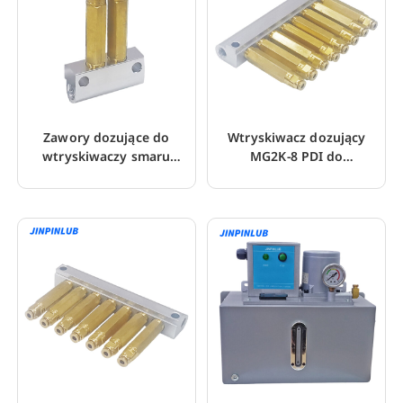
Zawory dozujące do
Wtryskiwacz dozujący
wtryskiwaczy smaru
MG2K-8 PDI do
ciśnieniowego MGK seria
jednoprzewodowego
MG
układu smarowania