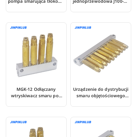
pompa smarująca tłokowa
jednoprzewodowa J100-3D
tłokowa
z redukcją ciśnienia
MGK-12 Odłączany
Urządzenie do dystrybucji
wtryskiwacz smaru pod
smaru objętościowego
ciśnieniem
MGK-10 szybkozłącze