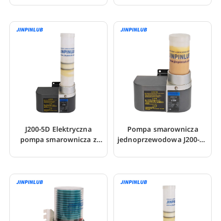
J200-5D Elektryczna
Pompa smarownicza
pompa smarownicza z
jednoprzewodowa J200-3R
odłączanym zbiornikiem
do precyzyjnego
smarowania