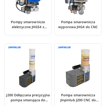
Pompy smarownicze
Pompa smarownicza
elektryczne JHGS4 z
wyporowa JHG4 do CNC
funkcją odciążenia
ciśnienia
J200 Odłączana precyzyjna
Pompa smarownicza
pompa smarująca do
Jinpinlub J200 CNC do
szlifowania CNC
wkładów smarowych LHL