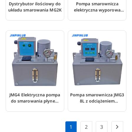
Dystrybutor ilościowy do
Pompa smarownicza
układu smarowania MG2K
elektryczna wyporowa
JMG4
JMG4 Elektryczna pompa
Pompa smarownicza JMG3
do smarowania płynem
8L z odciążeniem
smarowym
ciśnieniowym i timerem
1
2
3