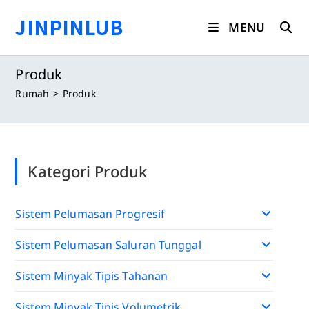
Langsung
JINPINLUB
ke
MENU
konten
Produk
Rumah
>
Produk
Kategori Produk
Sistem Pelumasan Progresif
Sistem Pelumasan Saluran Tunggal
Sistem Minyak Tipis Tahanan
Sistem Minyak Tipis Volumetrik