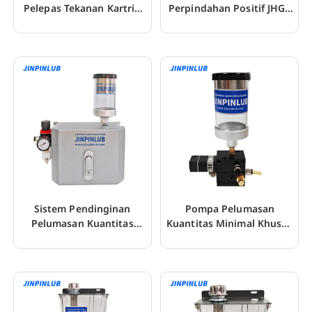
Pelepas Tekanan Kartrid
Perpindahan Positif JHG4
JHGS4
untuk CNC
Sistem Pendinginan
Pompa Pelumasan
Pelumasan Kuantitas
Kuantitas Minimal Khusus
Minimal MQL yang
Untuk Pengeboran
Disesuaikan
Lubang