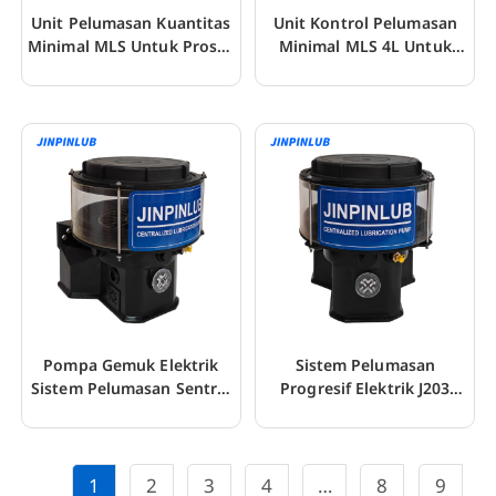
Unit Pelumasan Kuantitas
Unit Kontrol Pelumasan
Minimal MLS Untuk Proses
Minimal MLS 4L Untuk
Pemotongan
Mesin Gergaji
Pompa Gemuk Elektrik
Sistem Pelumasan
Sistem Pelumasan Sentral
Progresif Elektrik J203
Jinpinlub
Untuk Ekskavator
1
2
3
4
…
8
9