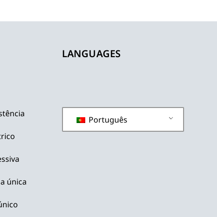
LANGUAGES
stência
Português
rico
ssiva
ha única
único