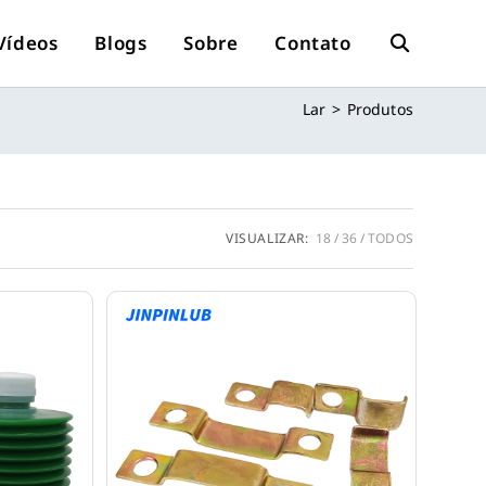
Vídeos
Blogs
Sobre
Contato
Alternar
Lar
>
Produtos
Pesquisa
No
VISUALIZAR:
18
36
TODOS
Site