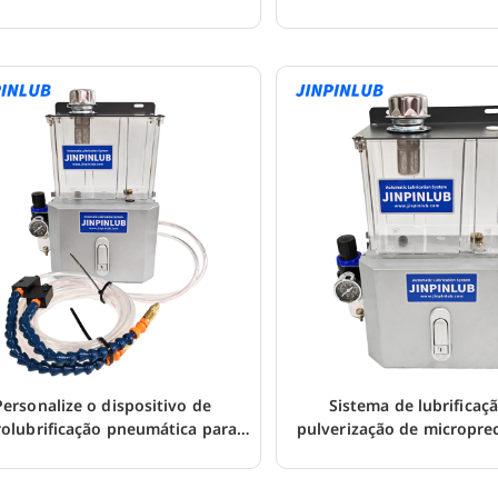
personalizado
Personalize o dispositivo de
Sistema de lubrificaç
rolubrificação pneumática para
pulverização de micropre
máquina de serra
corte de metal