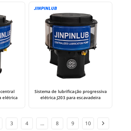
 central
Sistema de lubrificação progressiva
 elétrica
elétrica J203 para escavadeira
3
4
…
8
9
10