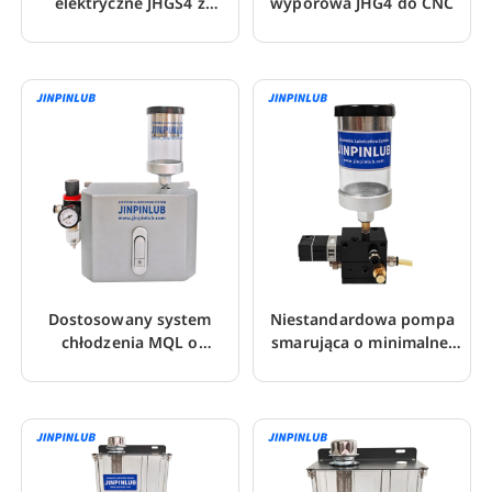
elektryczne JHGS4 z
wyporowa JHG4 do CNC
funkcją odciążenia
ciśnienia
Dostosowany system
Niestandardowa pompa
chłodzenia MQL o
smarująca o minimalnej
minimalnej ilości
ilości do wiercenia
smarowania
otworów