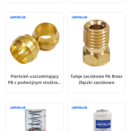
aluminiowych
Pierścień uszczelniający
Tuleje zaciskowe PA Brass
PB z podwójnym stożkiem
Złączki zaciskowe
mosiężnym zaciskowy
tuleja kompresyjna