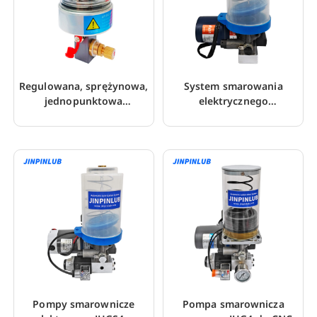
Regulowana, sprężynowa,
System smarowania
jednopunktowa
elektrycznego
automatyczna
progresywnego typu
smarownica
wkładu JHGS2
Pompy smarownicze
Pompa smarownicza