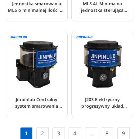
Jednostka smarowania
MLS 4L Minimalna
MLS o minimalnej ilości do
jednostka sterująca
procesów cięcia
smarowaniem do piły
Jinpinlub Centralny
J203 Elektryczny
system smarowania
progresywny układ
Elektryczna pompa
smarowania do koparki
smarowa
1
2
3
4
…
8
9