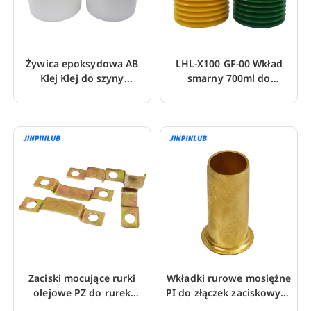
Żywica epoksydowa AB
LHL-X100 GF-00 Wkład
Klej Klej do szyny
smarny 700ml do
prowadzącej Turcite
obrabiarek CNC
Plastic
Zaciski mocujące rurki
Wkładki rurowe mosiężne
olejowe PZ do rurek
PI do złączek zaciskowych
nylonowo-miedziano-
do rur nylonowych